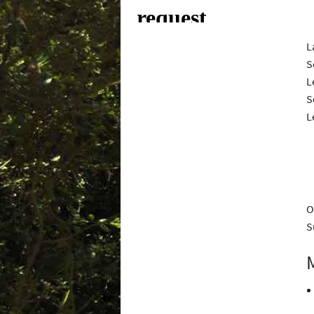
L
S
L
S
L
O
S