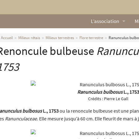
L’association
Mi
Qui sommes nous ?
L
Accueil
Milieux rétais
Milieux terrestres
Flore terrestre
Ranunculus bulbos
Renoncule bulbeuse
Ranuncu
Nos missions
Ga
Nos statuts
M
1753
Le Conseil d’Administr
Mi
Nos partenaires
Ranunculus bulbosus
L., 175
Crédits :
Pierre Le Gall
Nous contacter
anunculus bulbosus
L., 1753
ou la renoncule bulbeuse est une plante
es
Ranunculaceae
. Elle mesure jusqu’à 60 cm. Elle fleurit de mars à 
Actualités