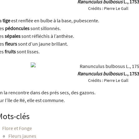
Ranunculus bulbosus
L., 175
Crédits :
Pierre Le Gall
a
tige
est renflée en bulbe à la base, pubescente.
es
pédoncules
sont sillonnés.
es
sépales
sont réfléchis à l’anthèse.
es
fleurs
sont d’un jaune brillant.
es
fruits
sont lisses.
Ranunculus bulbosus
L., 175
Crédits :
Pierre Le Gall
n la rencontre dans des prés secs, des gazons.
ur l’île de Ré, elle est commune.
Mots-clés
Flore et Fonge
Fleurs jaunes