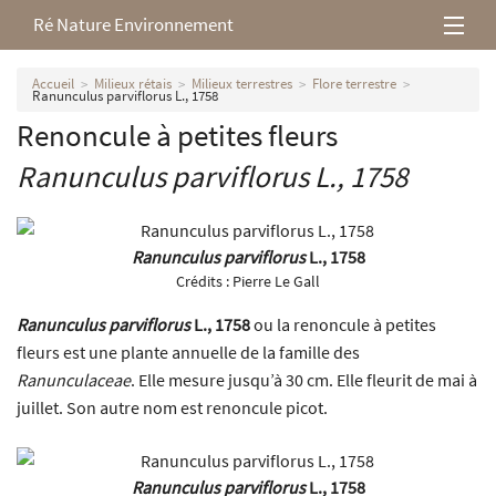
Ré Nature Environnement
L’association
Accueil
Milieux rétais
Milieux terrestres
Flore terrestre
Ranunculus parviflorus L., 1758
Renoncule à petites fleurs
Milieux rétais
Ranunculus parviflorus
L., 1758
Nos parutions
Ranunculus parviflorus
L., 1758
Crédits :
Pierre Le Gall
Ranunculus parviflorus
L., 1758
ou la renoncule à petites
fleurs est une plante annuelle de la famille des
Ranunculaceae
. Elle mesure jusqu’à 30 cm. Elle fleurit de mai à
juillet. Son autre nom est renoncule picot.
Ranunculus parviflorus
L., 1758