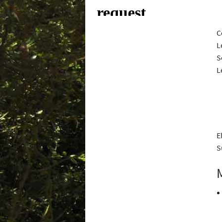
C
L
S
L
E
S