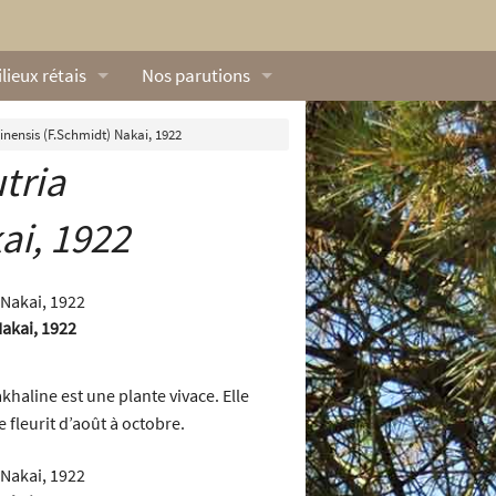
lieux rétais
Nos parutions
exique
Dossiers
inensis (F.Schmidt) Nakai, 1922
tria
lerie rétaise
L’Œillet des dunes
ilieux marins
Livres
ai, 1922
ation
lieux terrestres
Vidéos naturalistes de Ré Nature Environnem
akai, 1922
haline est une plante vivace. Elle
e fleurit d’août à octobre.