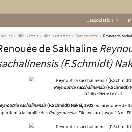
L’association
Mi
Qui sommes nous ?
L
Accueil
Milieux rétais
Milieux terrestres
Flore terrestre
Reynoutria sachal
Renouée de Sakhaline
Reynou
Nos missions
Ga
Nos statuts
M
sachalinensis
(F.Schmidt) Nak
Le Conseil d’Administr
Mi
Nos partenaires
Reynoutria sacchalinensis
(F.Schmidt) N
Crédits :
Pierre Le Gall
Nous contacter
eynoutria sachalinensis
(F.Schmidt) Nakai, 1922
ou larenouée de Sak
ppartient à la famille des
Polygonaceae
. Elle mesure jusqu’à 3 m. Ell
Actualités