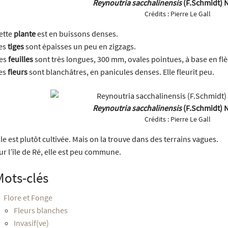
Reynoutria sacchalinensis
(F.Schmidt) N
Crédits :
Pierre Le Gall
ette
plante
est en buissons denses.
es
tiges
sont épaisses un peu en zigzags.
es
feuilles
sont très longues, 300 mm, ovales pointues, à base en fl
es
fleurs
sont blanchâtres, en panicules denses. Elle fleurit peu.
Reynoutria sacchalinensis
(F.Schmidt) N
Crédits :
Pierre Le Gall
lle est plutôt cultivée. Mais on la trouve dans des terrains vagues.
ur l’île de Ré, elle est peu commune.
Mots-clés
Flore et Fonge
Fleurs blanches
Invasif(ve)