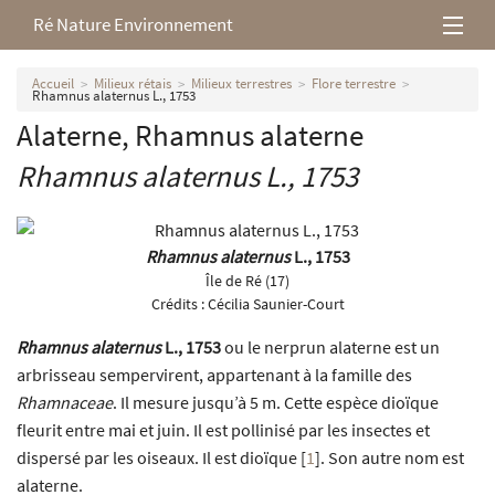
Ré Nature Environnement
L’association
Accueil
Milieux rétais
Milieux terrestres
Flore terrestre
Rhamnus alaternus L., 1753
Alaterne, Rhamnus alaterne
Milieux rétais
Rhamnus alaternus
L., 1753
Nos parutions
Rhamnus alaternus
L., 1753
Île de Ré (17)
Crédits :
Cécilia Saunier-Court
Rhamnus alaternus
L., 1753
ou le nerprun alaterne est un
arbrisseau sempervirent, appartenant à la famille des
Rhamnaceae
. Il mesure jusqu’à 5 m. Cette espèce dioïque
fleurit entre mai et juin. Il est pollinisé par les insectes et
dispersé par les oiseaux. Il est dioïque
[
1
]
. Son autre nom est
alaterne.