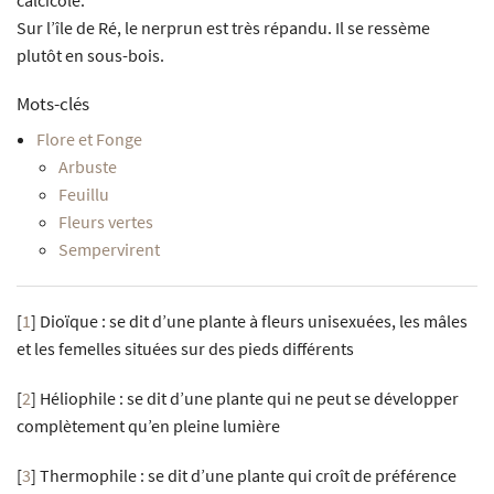
Sur l’île de Ré, le nerprun est très répandu. Il se ressème
plutôt en sous-bois.
Mots-clés
Flore et Fonge
Arbuste
Feuillu
Fleurs vertes
Sempervirent
[
1
]
Dioïque : se dit d’une plante à fleurs unisexuées, les mâles
et les femelles situées sur des pieds différents
[
2
]
Héliophile : se dit d’une plante qui ne peut se développer
complètement qu’en pleine lumière
[
3
]
Thermophile : se dit d’une plante qui croît de préférence