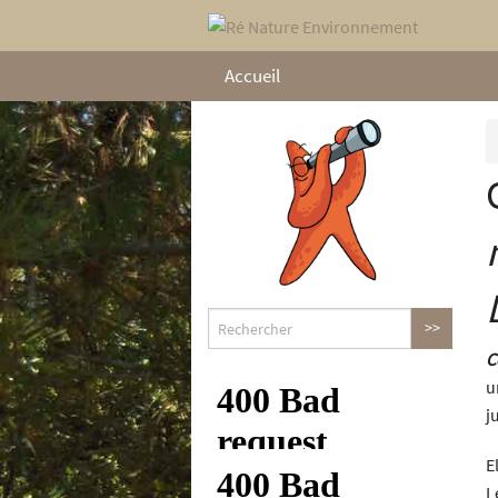
Accueil
C
u
j
E
L