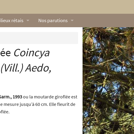
lieux rétais
Nos parutions
exique
Dossiers
lerie rétaise
L’Œillet des dunes
lée
Coincya
ilieux marins
Livres
(Vill.) Aedo,
ation
lieux terrestres
Vidéos naturalistes de Ré Nature Environnem
Garm., 1993
ou la moutarde giroflée est
lle mesure jusqu’à 60 cm. Elle fleurit de
flée.