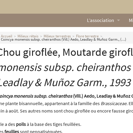
L’association
Mi
Qui sommes nous ?
L
Accueil
Milieux rétais
Milieux terrestres
Flore terrestre
Coincya monensis subsp. cheiranthos (Vill.) Aedo, Leadlay & Muñoz Garm., (…)
Nos missions
Ga
Chou giroflée, Moutarde girof
Nos statuts
M
monensis
subsp.
cheiranthos
Le Conseil d’Administr
Mi
Leadlay & Muñoz Garm., 1993
Nos partenaires
oincya monensis subsp. cheiranthos
(Vill.) Aedo, Leadlay & Muñoz 
Nous contacter
ne plante bisannuelle, appartenant à la famille des
Brassicaceae
. E
uin à août. Ses autres noms sont chou giroflée ou encore fausse giro
Actualités
lle a des
poils
à la base des tiges feuillées.
es
feuilles
sont pennatiséquées.