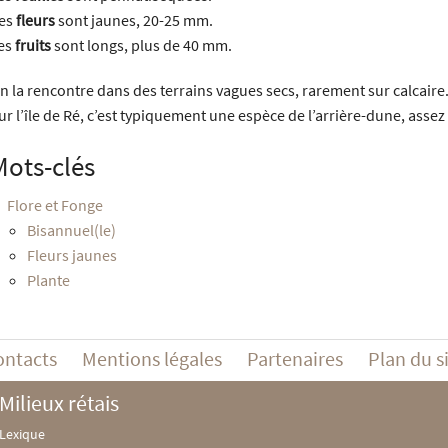
es
fleurs
sont jaunes, 20-25 mm.
es
fruits
sont longs, plus de 40 mm.
n la rencontre dans des terrains vagues secs, rarement sur calcaire
ur l’île de Ré, c’est typiquement une espèce de l’arrière-dune, ass
Mots-clés
Flore et Fonge
Bisannuel(le)
Fleurs jaunes
Plante
ontacts
Mentions légales
Partenaires
Plan du s
Milieux rétais
Lexique