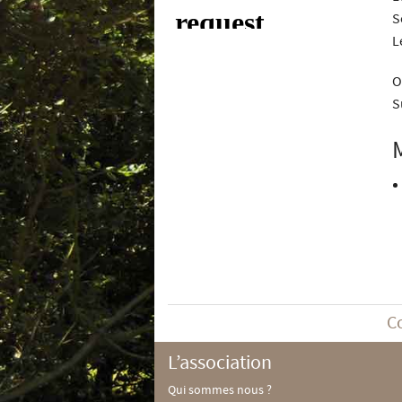
S
L
O
S
C
L’association
Qui sommes nous ?