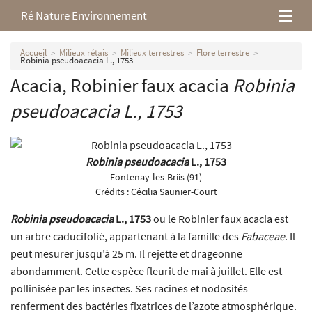
Ré Nature Environnement
L’association
Accueil
Milieux rétais
Milieux terrestres
Flore terrestre
Robinia pseudoacacia L., 1753
Acacia, Robinier faux acacia
Robinia
Milieux rétais
pseudoacacia
L., 1753
Nos parutions
Robinia pseudoacacia
L., 1753
Fontenay-les-Briis (91)
Crédits :
Cécilia Saunier-Court
Robinia pseudoacacia
L., 1753
ou le Robinier faux acacia est
un arbre caducifolié, appartenant à la famille des
Fabaceae
. Il
peut mesurer jusqu’à 25 m. Il rejette et drageonne
abondamment. Cette espèce fleurit de mai à juillet. Elle est
pollinisée par les insectes. Ses racines et nodosités
renferment des bactéries fixatrices de l’azote atmosphérique.