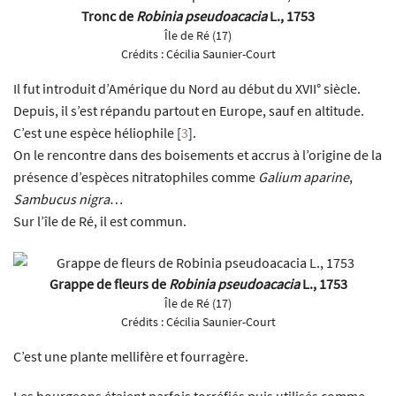
Tronc de
Robinia pseudoacacia
L., 1753
Île de Ré (17)
Crédits :
Cécilia Saunier-Court
Il fut introduit d’Amérique du Nord au début du XVII° siècle.
Depuis, il s’est répandu partout en Europe, sauf en altitude.
C’est une espèce héliophile
[
3
]
.
On le rencontre dans des boisements et accrus à l’origine de la
présence d’espèces nitratophiles comme
Galium aparine
,
Sambucus nigra
…
Sur l’île de Ré, il est commun.
Grappe de fleurs de
Robinia pseudoacacia
L., 1753
Île de Ré (17)
Crédits :
Cécilia Saunier-Court
C’est une plante mellifère et fourragère.
Les bourgeons étaient parfois torréfiés puis utilisés comme