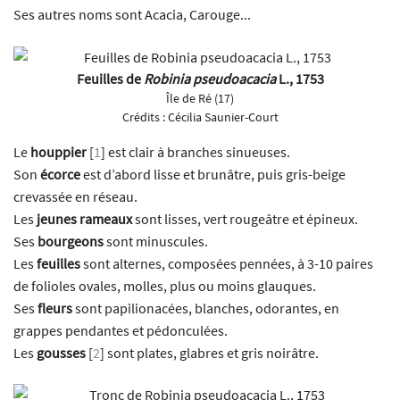
Ses autres noms sont Acacia, Carouge...
Feuilles de
Robinia pseudoacacia
L., 1753
Île de Ré (17)
Crédits :
Cécilia Saunier-Court
Le
houppier
[
1
]
est clair à branches sinueuses.
Son
écorce
est d’abord lisse et brunâtre, puis gris-beige
crevassée en réseau.
Les
jeunes rameaux
sont lisses, vert rougeâtre et épineux.
Ses
bourgeons
sont minuscules.
Les
feuilles
sont alternes, composées pennées, à 3-10 paires
de folioles ovales, molles, plus ou moins glauques.
Ses
fleurs
sont papilionacées, blanches, odorantes, en
grappes pendantes et pédonculées.
Les
gousses
[
2
]
sont plates, glabres et gris noirâtre.