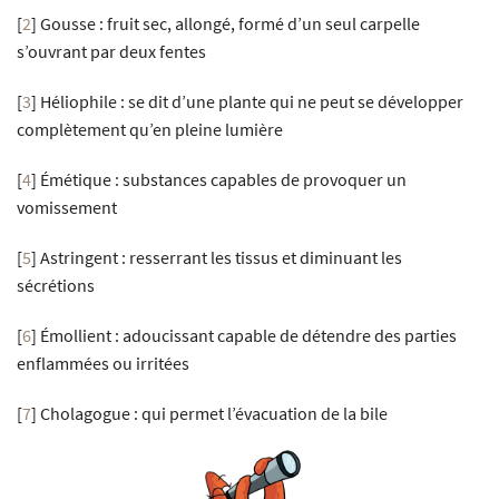
[
2
]
Gousse : fruit sec, allongé, formé d’un seul carpelle
s’ouvrant par deux fentes
[
3
]
Héliophile : se dit d’une plante qui ne peut se développer
complètement qu’en pleine lumière
[
4
]
Émétique : substances capables de provoquer un
vomissement
[
5
]
Astringent : resserrant les tissus et diminuant les
sécrétions
[
6
]
Émollient : adoucissant capable de détendre des parties
enflammées ou irritées
[
7
]
Cholagogue : qui permet l’évacuation de la bile