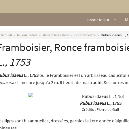
L’association
Mi
Qui sommes nous ?
L
Accueil
Milieux rétais
Milieux terrestres
Flore terrestre
Rubus idaeus L., 1
Framboisier, Ronce framboisi
Nos missions
Ga
Nos statuts
M
L., 1753
Le Conseil d’Administr
Mi
ubus idaeus
L., 1753
ou le Framboisier est un arbrisseau caducifolié
osaceae
. Il mesure jusqu’à 2 m. Il fleurit de mai à août. Ses autre
Nos partenaires
Nous contacter
Rubus idaeus
L., 1753
Crédits :
Pierre Le Gall
Actualités
es
tiges
sont bisannuelles, dressées, garnies la 1ère année d’aiguil
pineuses.