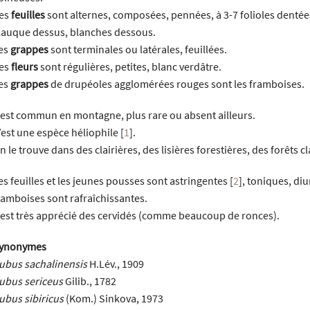
es
feuilles
sont alternes, composées, pennées, à 3-7 folioles dentées
lauque dessus, blanches dessous.
es
grappes
sont terminales ou latérales, feuillées.
es
fleurs
sont régulières, petites, blanc verdâtre.
es
grappes
de drupéoles agglomérées rouges sont les framboises.
l est commun en montagne, plus rare ou absent ailleurs.
’est une espèce héliophile
[
1
]
.
n le trouve dans des clairières, des lisières forestières, des forêts cl
es feuilles et les jeunes pousses sont astringentes
[
2
]
, toniques, di
ramboises sont rafraîchissantes.
l est très apprécié des cervidés (comme beaucoup de ronces).
ynonymes
ubus sachalinensis
H.Lév., 1909
ubus sericeus
Gilib., 1782
ubus sibiricus
(Kom.) Sinkova, 1973