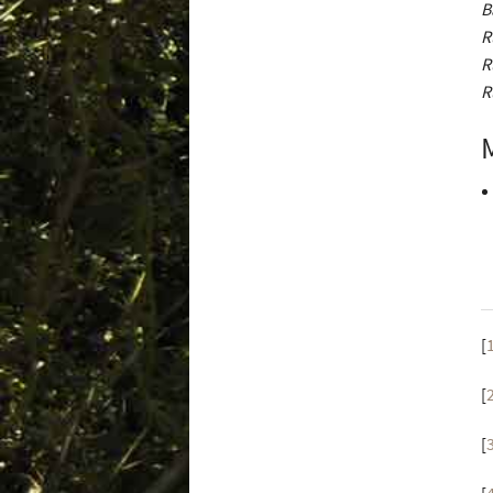
B
R
R
R
[
[
[
[