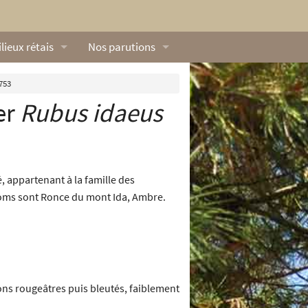
lieux rétais
Nos parutions
exique
Dossiers
753
er
Rubus idaeus
lerie rétaise
L’Œillet des dunes
ilieux marins
Livres
ation
lieux terrestres
Vidéos naturalistes de Ré Nature Environnem
, appartenant à la famille des
s noms sont Ronce du mont Ida, Ambre.
lons rougeâtres puis bleutés, faiblement