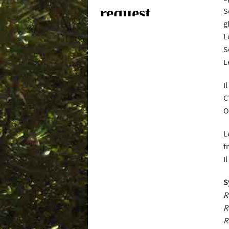
S
g
L
S
L
I
C
O
L
f
I
S
R
R
R