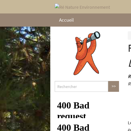
Accueil
R
R
L
é