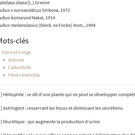
atidaea idaea
(L.) Greene
ubus x euroasiaticus
Sinkova, 1972
ubus komarovii
Nakai, 1914
ubus melanolasius
(Dieck. ex Focke) Kom., 1904
Mots-clés
Flore et Fonge
Arbuste
Caducifolié
Fleurs blanches
1
]
Héliophile : se dit d’une plante qui ne peut se développer compl
2
]
Astringent : resserrant les tissus et diminuant les sécrétions
3
]
Diurétique : qui augmente la production d’urine
4
]
Dépuratif (-ve) : qui purifie le sang en aidant à l’élimination des d