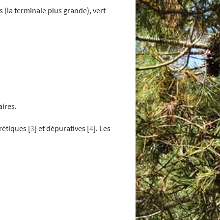
 (la terminale plus grande), vert
aires.
urétiques
[
3
]
et dépuratives
[
4
]
. Les