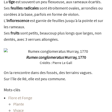
La
tige
est souvent un peu flexueuse, aux rameaux écartés.
Ses
feuilles radicales
sont étroitement ovales, arrondies ou
cordées à la base, parfois en forme de violon.
L’
inflorescence
est garnie de feuilles jusqu’à la pointe et sur
les rameaux.
Ses
fruits
sont petits, beaucoup plus longs que larges, non
dentés, avec 3 verrues allongées.
Rumex conglomeratus
Murray, 1770
Crédits :
Pierre Le Gall
On la rencontre dans des fossés, des terrains vagues.
Sur l’île de Ré, elle est peu commune.
Mots-clés
Flore et Fonge
Plante
Vivace