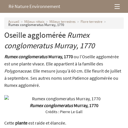
Ré Nature Environnement
L’association
Accueil
Milieux rétais
Milieux terrestres
Flore terrestre
Rumex conglomeratus Murray, 1770
Oseille agglomérée
Rumex
Milieux rétais
conglomeratus
Murray, 1770
Nos parutions
Rumex conglomeratus
Murray, 1770
ou l’Oseille agglomérée
est une plante vivace. Elle appartient à la famille des
Polygonaceae
. Elle mesure jusqu’à 60 cm. Elle fleurit de juillet
à septembre. Ses autres noms sont Patience agglomérée ou
Rumex aggloméré.
Rumex conglomeratus
Murray, 1770
Crédits :
Pierre Le Gall
Cette
plante
est raide et élancée.