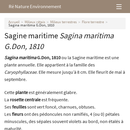
Ré Nature Environnement
L’association
Accueil
Milieux rétais
Milieux terrestres
Flore terrestre
Sagina maritima G.Don, 1810
Sagine maritime
Sagina maritima
Milieux rétais
G.Don, 1810
Nos parutions
Sagina maritima
G.Don, 1810
ou la Sagine maritime est une
plante annuelle. Elle appartient à la famille des
Caryophyllaceae
. Elle mesure jusqu’à 8 cm. Elle fleurit de mai à
septembre.
Cette
plante
est généralement glabre.
La
rosette centrale
est fréquente.
Ses
feuilles
sont vert foncé, charnues, obtuses.
Les
fleurs
ont des pédoncules non ramifiés, 4 (ou 0) pétales
minuscules, des sépales souvent violets au bord, non étalés à
maturité.