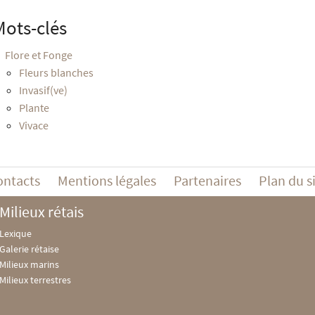
Mots-clés
Flore et Fonge
Fleurs blanches
Invasif(ve)
Plante
Vivace
ontacts
Mentions légales
Partenaires
Plan du s
Milieux rétais
Lexique
Galerie rétaise
Milieux marins
Milieux terrestres