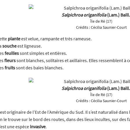
Salpichroa origanifolia
(Lam.) Baill
Île de Ré (17)
Crédits :
Cécilia Saunier-Court
ette
plante
est velue, rampante et très rameuse.
a
souche
est ligneuse.
es
feuilles
sont simples et entières.
es
fleurs
sont blanches, solitaires et axillaires. Elles ressemblent à 
es
fruits
sont des baies blanches.
Salpichroa origanifolia
(Lam.) Baill
Île de Ré (17)
Crédits :
Cécilia Saunier-Court
l est originaire de l’Est de l’Amérique du Sud. Il s’est naturalisé dan
n le trouve sur le bord des routes, dans des lieux incultes, sur des f
’est une espèce
invasive
.