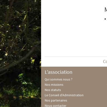
C
L’association
Qui sommes nous ?
Nos missions
Nos statuts
Le Conseil d’Administration
Nos partenaires
Nous contacter