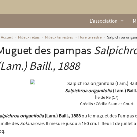
L’association
Mi
Qui sommes nous ?
L
Accueil
Milieux rétais
Milieux terrestres
Flore terrestre
Salpichroa origani
Muguet des pampas
Salpichro
Nos missions
Ga
Nos statuts
M
(Lam.) Baill., 1888
Le Conseil d’Administr
Mi
Nos partenaires
Salpichroa origanifolia
(Lam.) Baill
Île de Ré (17)
Nous contacter
Crédits :
Cécilia Saunier-Court
alpichroa origanifolia
(Lam.) Baill., 1888
ou le muguet des Pampas es
Actualités
amille des
Solanaceae
. Il mesure jusqu’à 150 cm. Il fleurit de juille
oq.