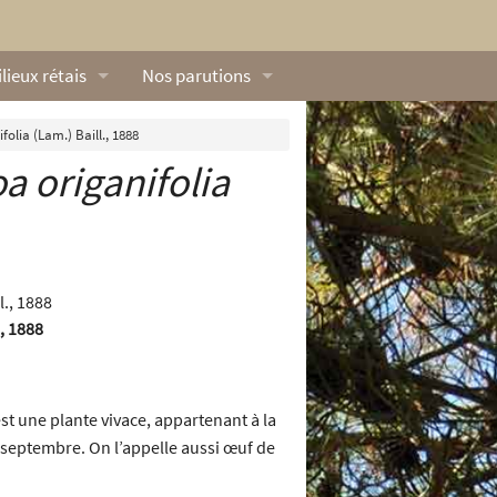
lieux rétais
Nos parutions
exique
Dossiers
folia (Lam.) Baill., 1888
a origanifolia
lerie rétaise
L’Œillet des dunes
ilieux marins
Livres
ation
lieux terrestres
Vidéos naturalistes de Ré Nature Environnem
., 1888
t une plante vivace, appartenant à la
t à septembre. On l’appelle aussi œuf de