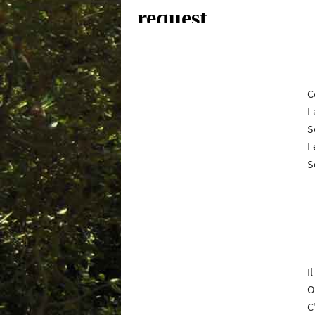
C
L
S
L
S
I
O
C