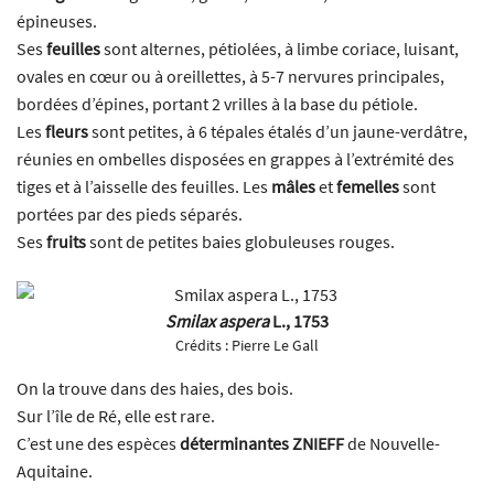
épineuses.
Ses
feuilles
sont alternes, pétiolées, à limbe coriace, luisant,
ovales en cœur ou à oreillettes, à 5-7 nervures principales,
bordées d’épines, portant 2 vrilles à la base du pétiole.
Les
fleurs
sont petites, à 6 tépales étalés d’un jaune-verdâtre,
réunies en ombelles disposées en grappes à l’extrémité des
tiges et à l’aisselle des feuilles. Les
mâles
et
femelles
sont
portées par des pieds séparés.
Ses
fruits
sont de petites baies globuleuses rouges.
Smilax aspera
L., 1753
Crédits :
Pierre Le Gall
On la trouve dans des haies, des bois.
Sur l’île de Ré, elle est rare.
C’est une des espèces
déterminantes ZNIEFF
de Nouvelle-
Aquitaine.