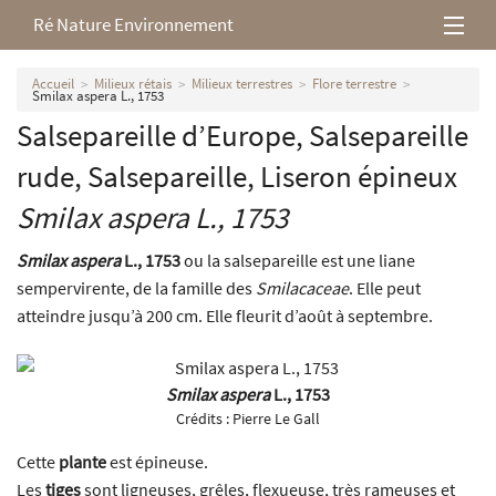
Ré Nature Environnement
L’association
Accueil
Milieux rétais
Milieux terrestres
Flore terrestre
Smilax aspera L., 1753
Salsepareille d’Europe, Salsepareille
Milieux rétais
rude, Salsepareille, Liseron épineux
Nos parutions
Smilax aspera
L., 1753
Smilax aspera
L., 1753
ou la salsepareille est une liane
sempervirente, de la famille des
Smilacaceae
. Elle peut
atteindre jusqu’à 200 cm. Elle fleurit d’août à septembre.
Smilax aspera
L., 1753
Crédits :
Pierre Le Gall
Cette
plante
est épineuse.
Les
tiges
sont ligneuses, grêles, flexueuse, très rameuses et