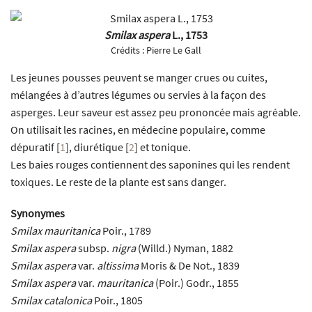
Smilax aspera
L., 1753
Crédits :
Pierre Le Gall
Les jeunes pousses peuvent se manger crues ou cuites,
mélangées à d’autres légumes ou servies à la façon des
asperges. Leur saveur est assez peu prononcée mais agréable.
On utilisait les racines, en médecine populaire, comme
dépuratif
[
1
]
, diurétique
[
2
]
et tonique.
Les baies rouges contiennent des saponines qui les rendent
toxiques. Le reste de la plante est sans danger.
Synonymes
Smilax mauritanica
Poir., 1789
Smilax aspera
subsp.
nigra
(Willd.) Nyman, 1882
Smilax aspera
var.
altissima
Moris & De Not., 1839
Smilax aspera
var.
mauritanica
(Poir.) Godr., 1855
Smilax catalonica
Poir., 1805