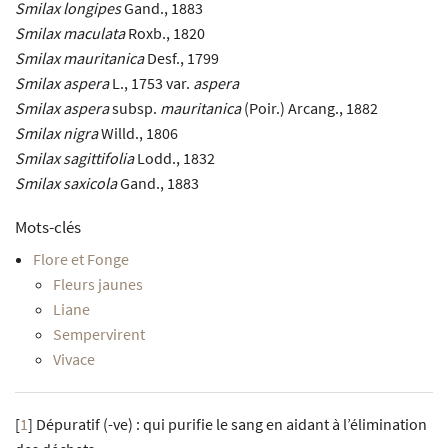
Smilax longipes
Gand., 1883
Smilax maculata
Roxb., 1820
Smilax mauritanica
Desf., 1799
Smilax aspera
L., 1753 var.
aspera
Smilax aspera
subsp.
mauritanica
(Poir.) Arcang., 1882
Smilax nigra
Willd., 1806
Smilax sagittifolia
Lodd., 1832
Smilax saxicola
Gand., 1883
Mots-clés
Flore et Fonge
Fleurs jaunes
Liane
Sempervirent
Vivace
[
1
]
Dépuratif (-ve) : qui purifie le sang en aidant à l’élimination