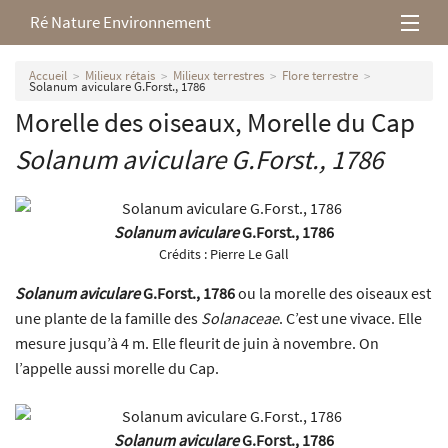
Ré Nature Environnement
L’association
Accueil
Milieux rétais
Milieux terrestres
Flore terrestre
Solanum aviculare G.Forst., 1786
Morelle des oiseaux, Morelle du Cap
Milieux rétais
Solanum aviculare
G.Forst., 1786
Nos parutions
Solanum aviculare
G.Forst., 1786
Crédits :
Pierre Le Gall
Solanum aviculare
G.Forst., 1786
ou la morelle des oiseaux est
une plante de la famille des
Solanaceae
. C’est une vivace. Elle
mesure jusqu’à 4 m. Elle fleurit de juin à novembre. On
l’appelle aussi morelle du Cap.
Solanum aviculare
G.Forst., 1786