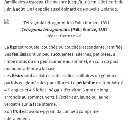
famille des
Aizaceae
. Elle mesure jusqu’à 100 cm. Elle fleurit de
juin à août. On l’appelle aussi épinard de Nouvelle-Zélande.
Tetragonia tetragonoides
(Pall.) Kuntze, 1891
Crédits :
Pierre Le Gall
La
tige
est robuste, couchée ou couchée-ascendante, ramifiée.
Ses
feuilles
sont un peu succulentes, alternes, pétiolées, à
limbe obtus ou un peu acuminé au sommet, en coin ou plus
ou moins atténué à la base.
Les
fleurs
sont axillaires, subsessiles, solitaires ou géminées,
parfois en glomérules pauciflores. Le
périanthe
est tubulaire à
4-5 angles et 4-5 lobes inégaux d’environ 5 mm de long,
arrondis au sommet, verts à l’extérieur, jaune ou jaune-
verdâtre sur la face interne.
Son
fruit
est ovoïde-pyramidal, un peu comprimé
latéralement.