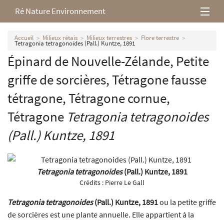
Ré Nature Environnement
L’association
Accueil
Milieux rétais
Milieux terrestres
Flore terrestre
Tetragonia tetragonoides (Pall.) Kuntze, 1891
Épinard de Nouvelle-Zélande, Petite
Milieux rétais
griffe de sorcières, Tétragone fausse
Nos parutions
tétragone, Tétragone cornue,
Tétragone
Tetragonia tetragonoides
(Pall.) Kuntze, 1891
Tetragonia tetragonoides
(Pall.) Kuntze, 1891
Crédits :
Pierre Le Gall
Tetragonia tetragonoides
(Pall.) Kuntze, 1891
ou la petite griffe
de sorcières est une plante annuelle. Elle appartient à la