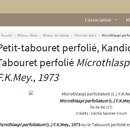
L’association
Mi
Qui sommes nous ?
L
Accueil
Milieux rétais
Milieux terrestres
Flore terrestre
Microthlaspi perfo
Petit-tabouret perfolié, Kandi
Nos missions
Ga
Nos statuts
M
Tabouret perfolié
Microthlasp
Le Conseil d’Administr
Mi
F.K.Mey., 1973
Nos partenaires
Nous contacter
Microthlaspi perfoliatum
(L.) F.K.Me
Île de Ré (17)
Actualités
Crédits :
Cécilia Saunier-Court
icrothlaspi perfoliatum
(L.) F.K.Mey., 1973
ou le Tabouret perfolié e