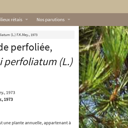
lieux rétais
Nos parutions
exique
Dossiers
liatum (L.) F.K.Mey., 1973
de perfoliée,
lerie rétaise
L’Œillet des dunes
ilieux marins
Livres
i perfoliatum
(L.)
ation
lieux terrestres
Vidéos naturalistes de Ré Nature Environnem
y., 1973
st une plante annuelle, appartenant à