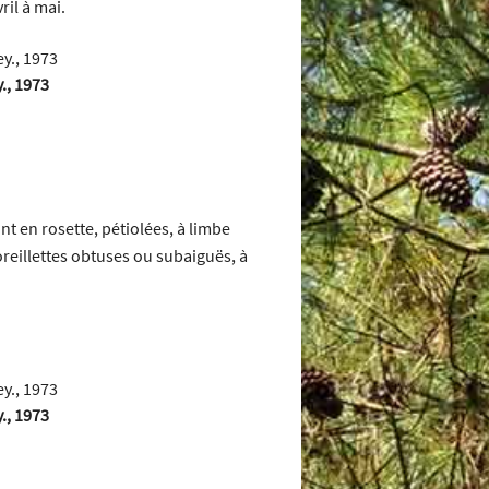
ril à mai.
y., 1973
nt en rosette, pétiolées, à limbe
reillettes obtuses ou subaiguës, à
y., 1973