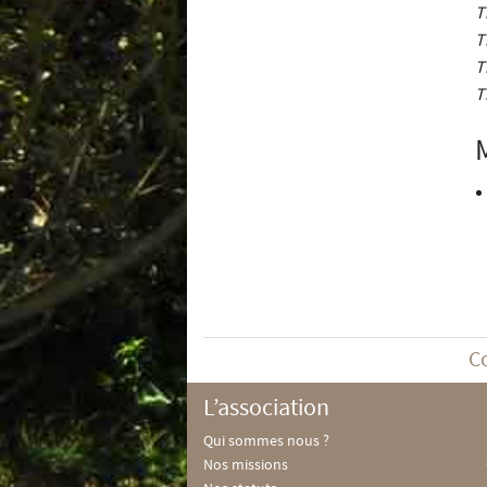
T
T
T
T
C
L’association
Qui sommes nous ?
Nos missions