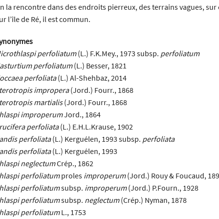
n la rencontre dans des endroits pierreux, des terrains vagues, sur 
ur l’île de Ré, il est commun.
ynonymes
icrothlaspi perfoliatum
(L.) F.K.Mey., 1973 subsp.
perfoliatum
asturtium perfoliatum
(L.) Besser, 1821
occaea perfoliata
(L.) Al-Shehbaz, 2014
terotropis impropera
(Jord.) Fourr., 1868
terotropis martialis
(Jord.) Fourr., 1868
hlaspi improperum
Jord., 1864
rucifera perfoliata
(L.) E.H.L.Krause, 1902
andis perfoliata
(L.) Kerguélen, 1993 subsp.
perfoliata
andis perfoliata
(L.) Kerguélen, 1993
hlaspi neglectum
Crép., 1862
hlaspi perfoliatum
proles
improperum
(Jord.) Rouy & Foucaud, 18
hlaspi perfoliatum
subsp.
improperum
(Jord.) P.Fourn., 1928
hlaspi perfoliatum
subsp.
neglectum
(Crép.) Nyman, 1878
hlaspi perfoliatum
L., 1753