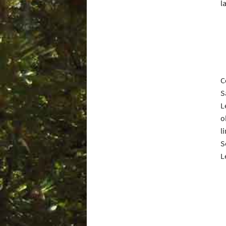
l
C
S
L
o
l
S
L