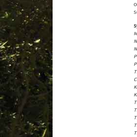
O
S
S
M
N
N
P
P
T
C
K
K
T
T
T
T
T