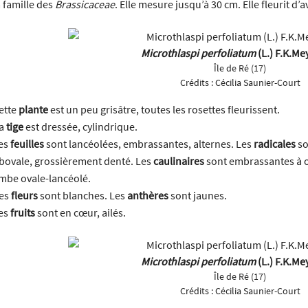
a famille des
Brassicaceae
. Elle mesure jusqu’à 30 cm. Elle fleurit d’av
Microthlaspi perfoliatum
(L.) F.K.Me
Île de Ré (17)
Crédits :
Cécilia Saunier-Court
ette
plante
est un peu grisâtre, toutes les rosettes fleurissent.
a
tige
est dressée, cylindrique.
es
feuilles
sont lancéolées, embrassantes, alternes. Les
radicales
so
bovale, grossièrement denté. Les
caulinaires
sont embrassantes à o
imbe ovale-lancéolé.
es
fleurs
sont blanches. Les
anthères
sont jaunes.
es
fruits
sont en cœur, ailés.
Microthlaspi perfoliatum
(L.) F.K.Me
Île de Ré (17)
Crédits :
Cécilia Saunier-Court