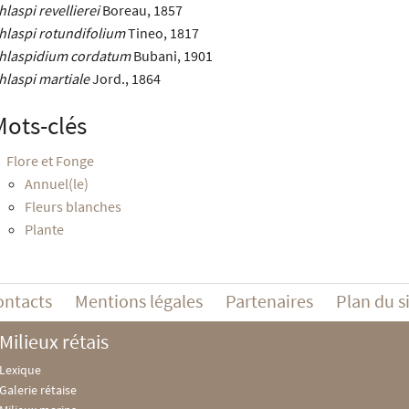
hlaspi revellierei
Boreau, 1857
hlaspi rotundifolium
Tineo, 1817
hlaspidium cordatum
Bubani, 1901
hlaspi martiale
Jord., 1864
Mots-clés
Flore et Fonge
Annuel(le)
Fleurs blanches
Plante
ontacts
Mentions légales
Partenaires
Plan du s
Milieux rétais
Lexique
Galerie rétaise