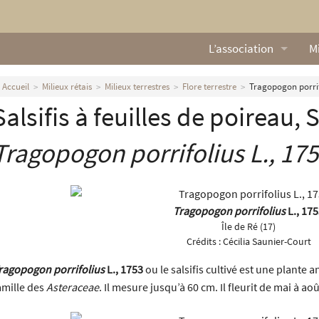
L’association
Mi
Qui sommes nous ?
L
Accueil
Milieux rétais
Milieux terrestres
Flore terrestre
Tragopogon porrifo
Salsifis à feuilles de poireau, 
Nos missions
Ga
Nos statuts
M
Tragopogon porrifolius
L., 17
Le Conseil d’Administr
Mi
Nos partenaires
Tragopogon porrifolius
L., 17
Île de Ré (17)
Nous contacter
Crédits :
Cécilia Saunier-Court
ragopogon porrifolius
L., 1753
ou le salsifis cultivé est une plante an
Actualités
amille des
Asteraceae
. Il mesure jusqu’à 60 cm. Il fleurit de mai à aoû