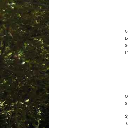
C
L
S
L’
O
S
S
T