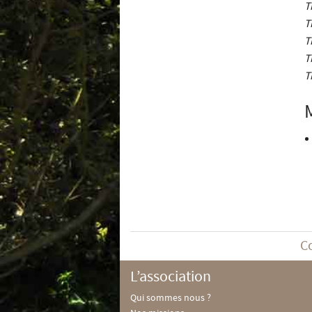
T
T
T
T
T
C
L’association
Qui sommes nous ?