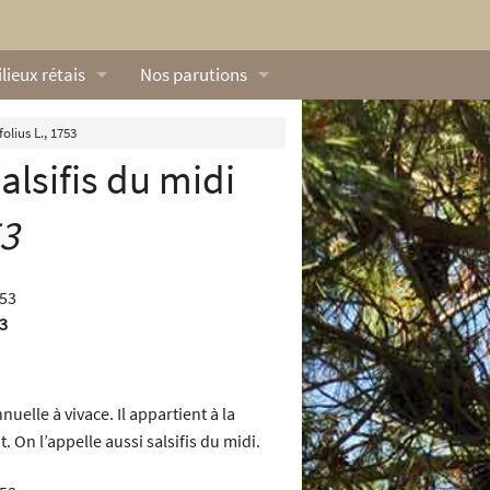
lieux rétais
Nos parutions
exique
Dossiers
lius L., 1753
Salsifis du midi
lerie rétaise
L’Œillet des dunes
ilieux marins
Livres
53
ation
lieux terrestres
Vidéos naturalistes de Ré Nature Environnem
53
nuelle à vivace. Il appartient à la
t. On l’appelle aussi salsifis du midi.