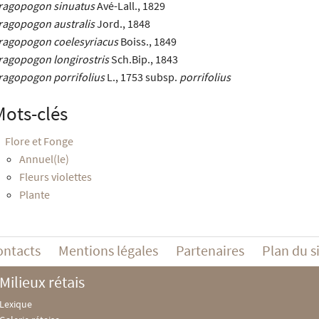
ragopogon sinuatus
Avé-Lall., 1829
ragopogon australis
Jord., 1848
ragopogon coelesyriacus
Boiss., 1849
ragopogon longirostris
Sch.Bip., 1843
ragopogon porrifolius
L., 1753 subsp.
porrifolius
Mots-clés
Flore et Fonge
Annuel(le)
Fleurs violettes
Plante
ontacts
Mentions légales
Partenaires
Plan du s
Milieux rétais
Lexique