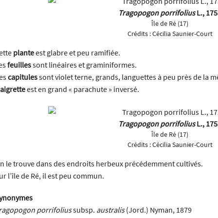
Tragopogon porrifolius
L., 17
Île de Ré (17)
Crédits :
Cécilia Saunier-Court
ette
plante
est glabre et peu ramifiée.
es
feuilles
sont linéaires et graminiformes.
es
capitules
sont violet terne, grands, languettes à peu près de la m
aigrette
est en grand « parachute » inversé.
Tragopogon porrifolius
L., 17
Île de Ré (17)
Crédits :
Cécilia Saunier-Court
n le trouve dans des endroits herbeux précédemment cultivés.
ur l’île de Ré, il est peu commun.
ynonymes
ragopogon porrifolius
subsp.
australis
(Jord.) Nyman, 1879