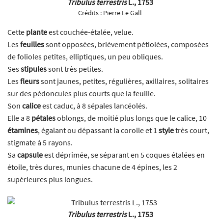
Tribulus terrestris
L., 1753
Crédits :
Pierre Le Gall
Cette
plante
est couchée-étalée, velue.
Les
feuilles
sont opposées, brièvement pétiolées, composées
de folioles petites, elliptiques, un peu obliques.
Ses
stipules
sont très petites.
Les
fleurs
sont jaunes, petites, régulières, axillaires, solitaires
sur des pédoncules plus courts que la feuille.
Son
calice
est caduc, à 8 sépales lancéolés.
Elle a 8
pétales
oblongs, de moitié plus longs que le calice, 10
étamines
, égalant ou dépassant la corolle et 1
style
très court,
stigmate à 5 rayons.
Sa
capsule
est déprimée, se séparant en 5 coques étalées en
étoile, très dures, munies chacune de 4 épines, les 2
supérieures plus longues.
Tribulus terrestris
L., 1753