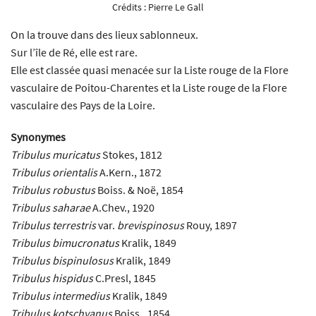
Crédits :
Pierre Le Gall
On la trouve dans des lieux sablonneux.
Sur l’île de Ré, elle est rare.
Elle est classée quasi menacée sur la Liste rouge de la Flore
vasculaire de Poitou-Charentes et la Liste rouge de la Flore
vasculaire des Pays de la Loire.
Synonymes
Tribulus muricatus
Stokes, 1812
Tribulus orientalis
A.Kern., 1872
Tribulus robustus
Boiss. & Noë, 1854
Tribulus saharae
A.Chev., 1920
Tribulus terrestris
var.
brevispinosus
Rouy, 1897
Tribulus bimucronatus
Kralik, 1849
Tribulus bispinulosus
Kralik, 1849
Tribulus hispidus
C.Presl, 1845
Tribulus intermedius
Kralik, 1849
Tribulus kotschyanus
Boiss., 1854