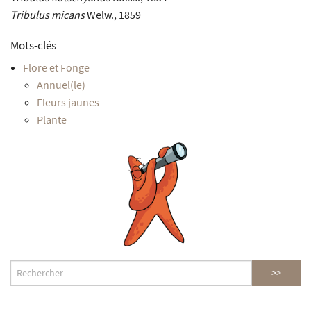
Tribulus micans
Welw., 1859
Mots-clés
Flore et Fonge
Annuel(le)
Fleurs jaunes
Plante