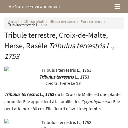
Ré Nature Environnement
L’association
Accueil
Milieux rétais
Milieux terrestres
Flore terrestre
Tribulus terrestris L., 1753
Tribule terrestre, Croix-de-Malte,
Milieux rétais
Herse, Rasèle
Tribulus terrestris
L.,
Nos parutions
1753
Tribulus terrestris
L., 1753
Crédits :
Pierre Le Gall
Tribulus terrestris
L., 1753
ou la Croix de Malte est une plante
annuelle. Elle appartient à la famille des
Zygophyllaceae
. Elle
peut atteindre 80 cm. Elle fleurit d’avril à septembre.