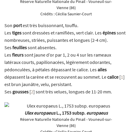
Réserve Naturelle Nationale du Pinail - Vouneuil-sur-
Vienne (86)
Crédits :
Cécilia Saunier-Court
Son
port
est très buissonnant, touffu.
Les
tiges
sont dressées et ramifiées, vert clair. Les
épines
sont
nombreuses, striées, puissantes et longues (2-4 cm).
Ses
feuilles
sont absentes.
Les
fleurs
sont jaune d’or par 1, 2 ou 4 sur les rameaux
latéraux courts, papilionacées, légèrement odorantes,
pédonculées, à pétales dépassant le calice. Les
ailes
dépassent la carène et se recouvrent au sommet. Le
calice
[
1
]
est brun jaunâtre, velu, persistant.
Ses
gousses
[
2
]
sont très velues, longues de 11-20 mm.
Ulex europaeus
L., 1753 subsp.
europaeus
Réserve Naturelle Nationale du Pinail - Vouneuil-sur-
Vienne (86)
Crédits :
Cécilia Saunier-Court