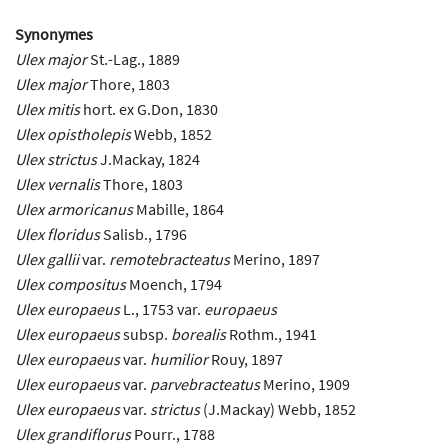
Synonymes
Ulex major
St.-Lag., 1889
Ulex major
Thore, 1803
Ulex mitis
hort. ex G.Don, 1830
Ulex opistholepis
Webb, 1852
Ulex strictus
J.Mackay, 1824
Ulex vernalis
Thore, 1803
Ulex armoricanus
Mabille, 1864
Ulex floridus
Salisb., 1796
Ulex gallii
var.
remotebracteatus
Merino, 1897
Ulex compositus
Moench, 1794
Ulex europaeus
L., 1753 var.
europaeus
Ulex europaeus
subsp.
borealis
Rothm., 1941
Ulex europaeus
var.
humilior
Rouy, 1897
Ulex europaeus
var.
parvebracteatus
Merino, 1909
Ulex europaeus
var.
strictus
(J.Mackay) Webb, 1852
Ulex grandiflorus
Pourr., 1788