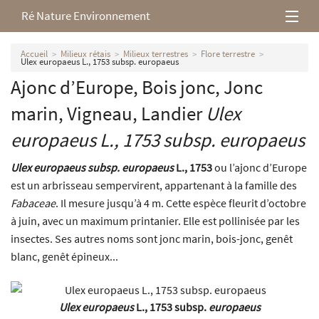
Ré Nature Environnement
L’association
Accueil
Milieux rétais
Milieux terrestres
Flore terrestre
Ulex europaeus L., 1753 subsp. europaeus
Ajonc d’Europe, Bois jonc, Jonc
Milieux rétais
marin, Vigneau, Landier
Ulex
Nos parutions
europaeus
L., 1753 subsp.
europaeus
Ulex europaeus subsp. europaeus
L., 1753
ou l’ajonc d’Europe
est un arbrisseau sempervirent, appartenant à la famille des
Fabaceae
. Il mesure jusqu’à 4 m. Cette espèce fleurit d’octobre
à juin, avec un maximum printanier. Elle est pollinisée par les
insectes. Ses autres noms sont jonc marin, bois-jonc, genêt
blanc, genêt épineux...
Ulex europaeus
L., 1753 subsp.
europaeus