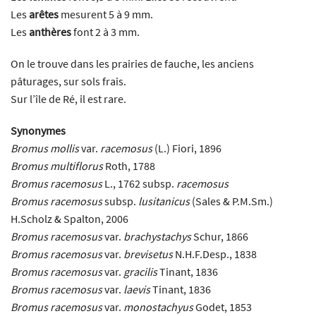
Les
arêtes
mesurent 5 à 9 mm.
Les
anthères
font 2 à 3 mm.
On le trouve dans les prairies de fauche, les anciens
pâturages, sur sols frais.
Sur l’île de Ré, il est rare.
Synonymes
Bromus mollis
var.
racemosus
(L.) Fiori, 1896
Bromus multiflorus
Roth, 1788
Bromus racemosus
L., 1762 subsp.
racemosus
Bromus racemosus
subsp.
lusitanicus
(Sales & P.M.Sm.)
H.Scholz & Spalton, 2006
Bromus racemosus
var.
brachystachys
Schur, 1866
Bromus racemosus
var.
brevisetus
N.H.F.Desp., 1838
Bromus racemosus
var.
gracilis
Tinant, 1836
Bromus racemosus
var.
laevis
Tinant, 1836
Bromus racemosus
var.
monostachyus
Godet, 1853