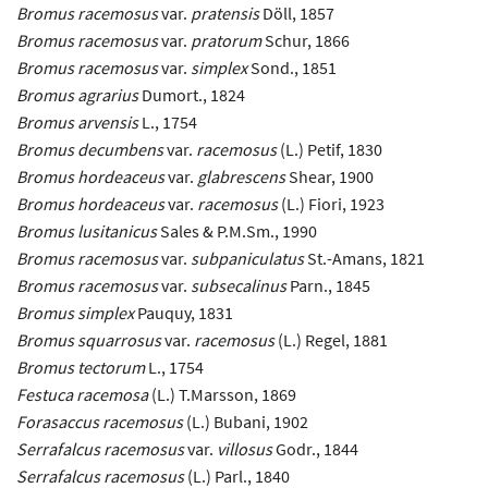
Bromus racemosus
var.
pratensis
Döll, 1857
Bromus racemosus
var.
pratorum
Schur, 1866
Bromus racemosus
var.
simplex
Sond., 1851
Bromus agrarius
Dumort., 1824
Bromus arvensis
L., 1754
Bromus decumbens
var.
racemosus
(L.) Petif, 1830
Bromus hordeaceus
var.
glabrescens
Shear, 1900
Bromus hordeaceus
var.
racemosus
(L.) Fiori, 1923
Bromus lusitanicus
Sales & P.M.Sm., 1990
Bromus racemosus
var.
subpaniculatus
St.-Amans, 1821
Bromus racemosus
var.
subsecalinus
Parn., 1845
Bromus simplex
Pauquy, 1831
Bromus squarrosus
var.
racemosus
(L.) Regel, 1881
Bromus tectorum
L., 1754
Festuca racemosa
(L.) T.Marsson, 1869
Forasaccus racemosus
(L.) Bubani, 1902
Serrafalcus racemosus
var.
villosus
Godr., 1844
Serrafalcus racemosus
(L.) Parl., 1840