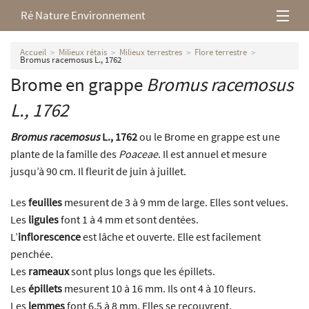
Ré Nature Environnement
L’association
Accueil
Milieux rétais
Milieux terrestres
Flore terrestre
Bromus racemosus L., 1762
Brome en grappe
Bromus racemosus
Milieux rétais
L., 1762
Nos parutions
Bromus racemosus
L., 1762
ou le Brome en grappe est une
plante de la famille des
Poaceae
. Il est annuel et mesure
jusqu’à 90 cm. Il fleurit de juin à juillet.
Les
feuilles
mesurent de 3 à 9 mm de large. Elles sont velues.
Les
ligules
font 1 à 4 mm et sont dentées.
L’
inflorescence
est lâche et ouverte. Elle est facilement
penchée.
Les
rameaux
sont plus longs que les épillets.
Les
épillets
mesurent 10 à 16 mm. Ils ont 4 à 10 fleurs.
Les
lemmes
font 6,5 à 8 mm. Elles se recouvrent.