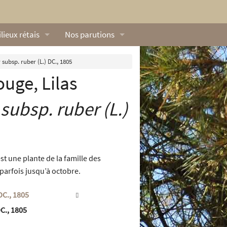
lieux rétais
Nos parutions
exique
Dossiers
subsp. ruber (L.) DC., 1805
uge, Lilas
lerie rétaise
L’Œillet des dunes
ilieux marins
Livres
subsp.
ruber
(L.)
ation
lieux terrestres
Vidéos naturalistes de Ré Nature Environnem
st une plante de la famille des
, parfois jusqu’à octobre.
DC., 1805