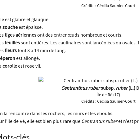
Crédits :
Cécilia Saunier-Court
lle est glabre et glauque.
a
souche
est épaisse.
es
tiges aériennes
ont des entrenœuds nombreux et courts.
es
feuilles
sont entières. Les caulinaires sont lancéolées ou ovales.
es
fleurs
font 8 à 14 mm de long.
éperon
est allongé.
a
corolle
est rose vif.
Centranthus ruber
subsp.
ruber
(L.) 
Île de Ré (17)
Crédits :
Cécilia Saunier-Court
n la rencontre dans les rochers, les murs et les éboulis.
ur l’île de Ré, elle est bien plus rare que
Centrantus ruber
et n’est p
Mots-clés