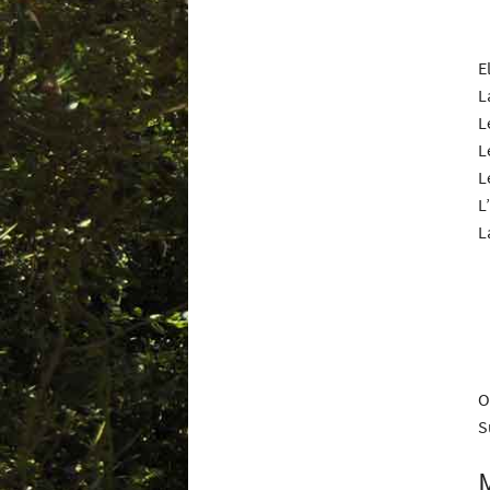
E
L
L
L
L
L’
L
O
S