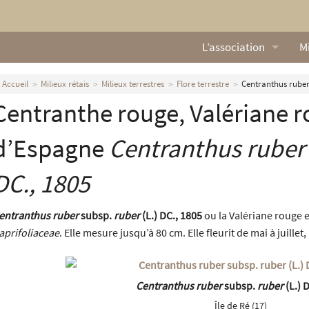
L’association
Mi
Qui sommes nous ?
L
Accueil
Milieux rétais
Milieux terrestres
Flore terrestre
Centranthus ruber 
Centranthe rouge, Valériane ro
Nos missions
Ga
Nos statuts
M
d’Espagne
Centranthus ruber
Le Conseil d’Administr
Mi
DC., 1805
Nos partenaires
entranthus ruber
subsp.
ruber
(L.) DC., 1805
ou la Valériane rouge e
Nous contacter
aprifoliaceae
. Elle mesure jusqu’à 80 cm. Elle fleurit de mai à juillet
Actualités
Centranthus ruber
subsp.
ruber
(L.) 
Île de Ré (17)