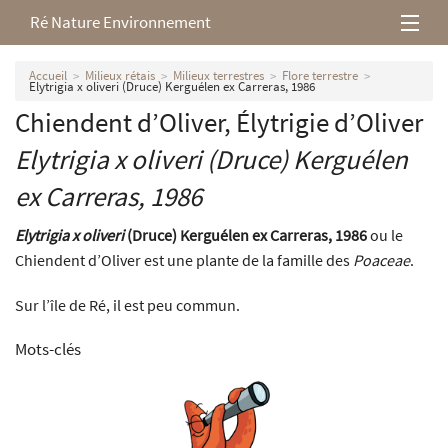
Ré Nature Environnement
L’association
Accueil
Milieux rétais
Milieux terrestres
Flore terrestre
Elytrigia x oliveri (Druce) Kerguélen ex Carreras, 1986
Chiendent d’Oliver, Élytrigie d’Oliver
Milieux rétais
Elytrigia x oliveri
(Druce) Kerguélen
Nos parutions
ex Carreras, 1986
Elytrigia x oliveri
(Druce) Kerguélen ex Carreras, 1986
ou le
Chiendent d’Oliver est une plante de la famille des
Poaceae
.
Sur l’île de Ré, il est peu commun.
Mots-clés