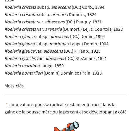
Koeleria cristata
subsp.
albescens
(DC.) Corb., 1894
Koeleria cristata
subsp.
arenaria
Dumort., 1824
Koeleria cristata
var.
albescens
(DC.) Pauquy, 1831
Koeleria cristata
var.
arenaria
(Dumort.) Lej. & Courtois, 1828
Koeleria glauca
subsp.
albescens
(DC.) Domin, 1904
Koeleria glauca
subsp.
maritima
(Lange) Domin, 1904
Koeleria glauca
var.
albescens
(DC.) F.Hanb., 1925
Koeleria gracilis
var.
albescens
(DC.) St.-Amans, 1821
Koeleria maritima
Lange, 1859
Koeleria pontarlieri
(Domin) Domin ex Prain, 1913
Mots-clés
[
1
]
Innovation : pousse radicale restant enfermée dans la
gaine de la pousse mère ou la perçant et se développant à côté