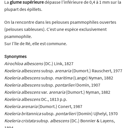
La
glume supérieure
dépasse l’inférieure de 0,4 à 1 mm sur la
plupart des épillets.
On la rencontre dans les pelouses psammophiles ouvertes
(pelouses sableuses). C’est une espèce exclusivement
psammophile.
Sur l’île de Ré, elle est commune.
Synonymes
Airochloa albescens
(DC.) Link, 1827
Koeleria albescens
subsp.
arenaria
(Dumort.) Rauschert, 1977
Koeleria albescens
subsp.
maritima
(Lange) Nyman, 1882
Koeleria albescens
subsp.
pontarlieri
Domin, 1907
Koeleria albescens
var.
arenaria
(Dumort.) Nyman, 1882
Koeleria albescens
DC., 1813 p.p.
Koeleria arenaria
(Dumort.) Conert, 1987
Koeleria britannica
subsp.
pontarlieri
(Domin) Ujhelyi, 1970
Koeleria cristata
subsp.
albescens
(DC.) Bonnier & Layens,
1894