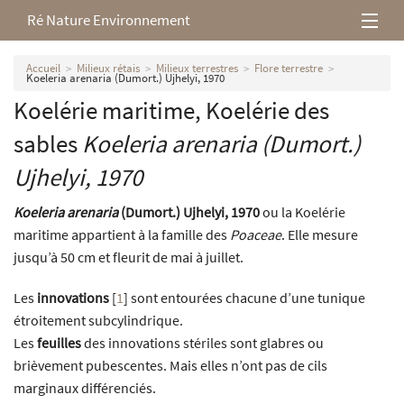
Ré Nature Environnement
L’association
Accueil
Milieux rétais
Milieux terrestres
Flore terrestre
Koeleria arenaria (Dumort.) Ujhelyi, 1970
Koelérie maritime, Koelérie des
Milieux rétais
sables
Koeleria arenaria
(Dumort.)
Nos parutions
Ujhelyi, 1970
Koeleria arenaria
(Dumort.) Ujhelyi, 1970
ou la Koelérie
maritime appartient à la famille des
Poaceae
. Elle mesure
jusqu’à 50 cm et fleurit de mai à juillet.
Les
innovations
[
1
]
sont entourées chacune d’une tunique
étroitement subcylindrique.
Les
feuilles
des innovations stériles sont glabres ou
brièvement pubescentes. Mais elles n’ont pas de cils
marginaux différenciés.