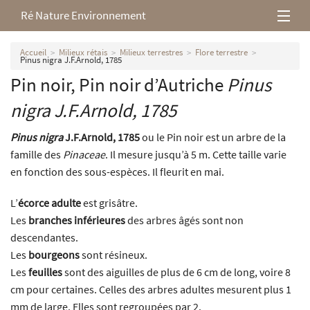
Ré Nature Environnement
L’association
Accueil
Milieux rétais
Milieux terrestres
Flore terrestre
Pinus nigra J.F.Arnold, 1785
Pin noir, Pin noir d’Autriche
Pinus
Milieux rétais
nigra
J.F.Arnold, 1785
Nos parutions
Pinus nigra
J.F.Arnold, 1785
ou le Pin noir est un arbre de la
famille des
Pinaceae
. Il mesure jusqu’à 5 m. Cette taille varie
en fonction des sous-espèces. Il fleurit en mai.
L’
écorce adulte
est grisâtre.
Les
branches inférieures
des arbres âgés sont non
descendantes.
Les
bourgeons
sont résineux.
Les
feuilles
sont des aiguilles de plus de 6 cm de long, voire 8
cm pour certaines. Celles des arbres adultes mesurent plus 1
mm de large. Elles sont regroupées par 2.