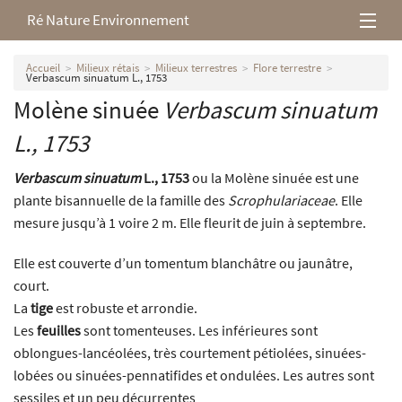
Ré Nature Environnement
L’association
Accueil
Milieux rétais
Milieux terrestres
Flore terrestre
Verbascum sinuatum L., 1753
Molène sinuée
Verbascum sinuatum
Milieux rétais
L., 1753
Nos parutions
Verbascum sinuatum
L., 1753
ou la Molène sinuée est une
plante bisannuelle de la famille des
Scrophulariaceae
. Elle
mesure jusqu’à 1 voire 2 m. Elle fleurit de juin à septembre.
Elle est couverte d’un tomentum blanchâtre ou jaunâtre,
court.
La
tige
est robuste et arrondie.
Les
feuilles
sont tomenteuses. Les inférieures sont
oblongues-lancéolées, très courtement pétiolées, sinuées-
lobées ou sinuées-pennatifides et ondulées. Les autres sont
sessiles et un peu décurrentes