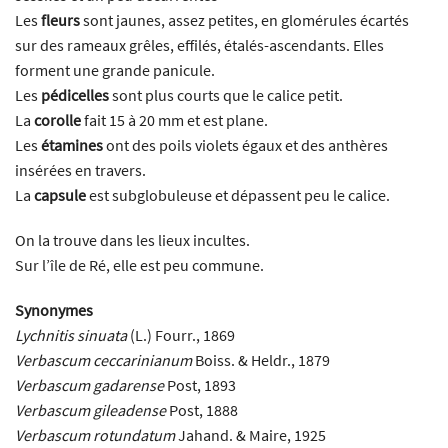
Les
fleurs
sont jaunes, assez petites, en glomérules écartés
sur des rameaux grêles, effilés, étalés-ascendants. Elles
forment une grande panicule.
Les
pédicelles
sont plus courts que le calice petit.
La
corolle
fait 15 à 20 mm et est plane.
Les
étamines
ont des poils violets égaux et des anthères
insérées en travers.
La
capsule
est subglobuleuse et dépassent peu le calice.
On la trouve dans les lieux incultes.
Sur l’île de Ré, elle est peu commune.
Synonymes
Lychnitis sinuata
(L.) Fourr., 1869
Verbascum ceccarinianum
Boiss. & Heldr., 1879
Verbascum gadarense
Post, 1893
Verbascum gileadense
Post, 1888
Verbascum rotundatum
Jahand. & Maire, 1925