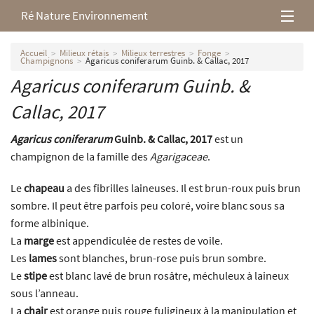
Ré Nature Environnement
L’association
Accueil
Milieux rétais
Milieux terrestres
Fonge
Champignons
Agaricus coniferarum Guinb. & Callac, 2017
Agaricus coniferarum
Guinb. &
Milieux rétais
Callac, 2017
Nos parutions
Agaricus coniferarum
Guinb. & Callac, 2017
est un
champignon de la famille des
Agarigaceae
.
Le
chapeau
a des fibrilles laineuses. Il est brun-roux puis brun
sombre. Il peut être parfois peu coloré, voire blanc sous sa
forme albinique.
La
marge
est appendiculée de restes de voile.
Les
lames
sont blanches, brun-rose puis brun sombre.
Le
stipe
est blanc lavé de brun rosâtre, méchuleux à laineux
sous l’anneau.
La
chair
est orange puis rouge fuligineux à la manipulation et