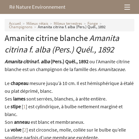
Ré Nature Environnement
L’association
Accueil
Milieux rétais
Milieux terrestres
Fonge
Champignons
Amanita citrina f. alba (Pers.) Quél., 1892
Amanite citrine blanche
Amanita
Milieux rétais
citrina
f.
alba
(Pers.) Quél., 1892
Nos parutions
Amanita citrina
f.
alba
(Pers.) Quél., 1892
ou l’Amanite citrine
blanche est un champignon de la famille des
Amanitaceae
.
Le
chapeau
mesure jusqu’à 10 cm. Il est hémisphérique à étalé
ou plat déprimé, blanc.
Ses
lames
sont serrées, blanches, à arête entière.
Le
stipe
[
1
]
est cylindrique, à bulbe nettement marginé et
blanc.
Son
anneau
est blanc et membraneux.
La
volve
[
2
]
est circoncise, molle, collée sur le bulbe qu’elle
souligne parfois d’une membrane excédente.