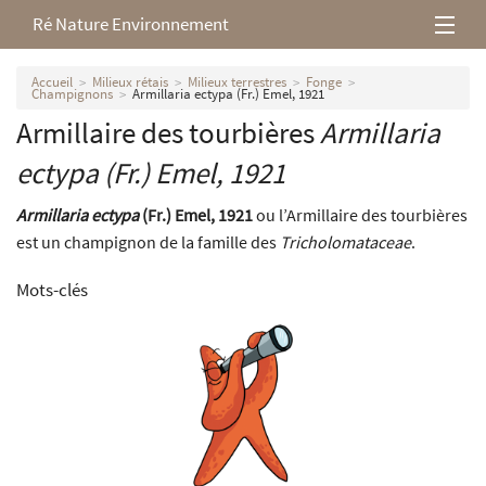
Ré Nature Environnement
L’association
Accueil
Milieux rétais
Milieux terrestres
Fonge
Champignons
Armillaria ectypa (Fr.) Emel, 1921
Armillaire des tourbières
Armillaria
Milieux rétais
ectypa
(Fr.) Emel, 1921
Nos parutions
Armillaria ectypa
(Fr.) Emel, 1921
ou l’Armillaire des tourbières
est un champignon de la famille des
Tricholomataceae
.
Mots-clés