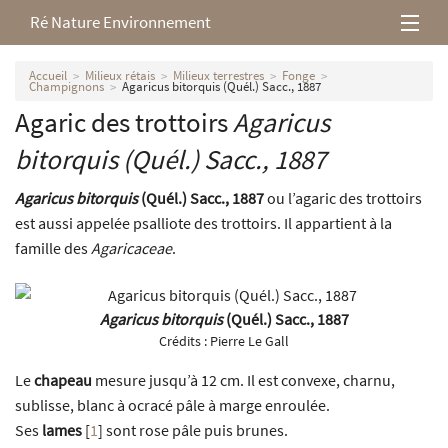
Ré Nature Environnement
L’association
Accueil
Milieux rétais
Milieux terrestres
Fonge
Champignons
Agaricus bitorquis (Quél.) Sacc., 1887
Agaric des trottoirs
Agaricus
Milieux rétais
bitorquis
(Quél.) Sacc., 1887
Nos parutions
Agaricus bitorquis
(Quél.) Sacc., 1887
ou l’agaric des trottoirs
est aussi appelée psalliote des trottoirs. Il appartient à la
famille des
Agaricaceae
.
Agaricus bitorquis
(Quél.) Sacc., 1887
Crédits :
Pierre Le Gall
Le
chapeau
mesure jusqu’à 12 cm. Il est convexe, charnu,
sublisse, blanc à ocracé pâle à marge enroulée.
Ses
lames
[
1
]
sont rose pâle puis brunes.