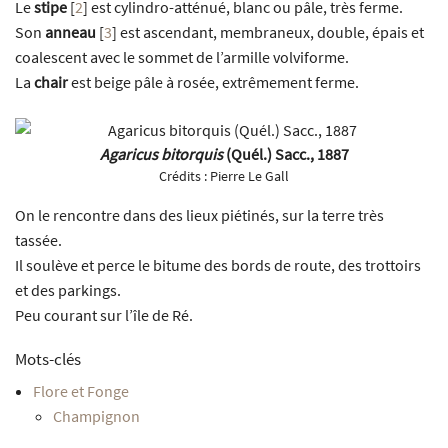
Le
stipe
[
2
]
est cylindro-atténué, blanc ou pâle, très ferme.
Son
anneau
[
3
]
est ascendant, membraneux, double, épais et
coalescent avec le sommet de l’armille volviforme.
La
chair
est beige pâle à rosée, extrêmement ferme.
Agaricus bitorquis
(Quél.) Sacc., 1887
Crédits :
Pierre Le Gall
On le rencontre dans des lieux piétinés, sur la terre très
tassée.
Il soulève et perce le bitume des bords de route, des trottoirs
et des parkings.
Peu courant sur l’île de Ré.
Mots-clés
Flore et Fonge
Champignon