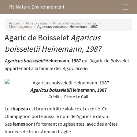
Ré Nature Environnement
L’association
Accueil
Milieux rétais
Milieux terrestres
Fonge
Champignons
Agaricus boisseletii Heinemann, 1987
Agaric de Boisselet
Agaricus
Milieux rétais
boisseletii
Heinemann, 1987
Nos parutions
Agaricus boisseletii
Heinemann, 1987
ou l’Agaric de Boisselet
appartenant à la famille des
Agaricaceae
.
Agaricus boisseletii
Heinemann, 1987
Crédits :
Pierre Le Gall
Le
chapeau
est brun noirâtre violacé et excorié. Ce
champignon porte aussi le nom de Agaric lie de vin.
Ses
lames
sont fortement rougissantes, avec des arêtes
bordées de brun. Anneau fragile.