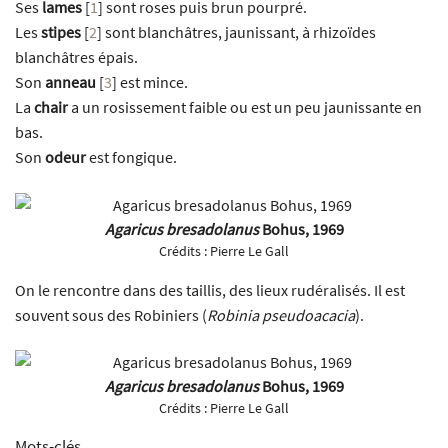
Ses
lames
[
1
]
sont roses puis brun pourpré.
Les
stipes
[
2
]
sont blanchâtres, jaunissant, à rhizoïdes
blanchâtres épais.
Son
anneau
[
3
]
est mince.
La
chair
a un rosissement faible ou est un peu jaunissante en
bas.
Son
odeur
est fongique.
Agaricus bresadolanus
Bohus, 1969
Crédits :
Pierre Le Gall
On le rencontre dans des taillis, des lieux rudéralisés. Il est
souvent sous des Robiniers (
Robinia pseudoacacia
).
Agaricus bresadolanus
Bohus, 1969
Crédits :
Pierre Le Gall
Mots-clés