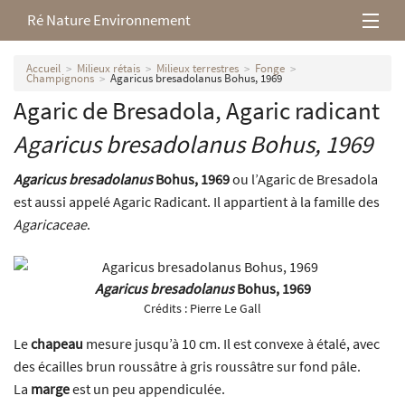
Ré Nature Environnement
L’association
Accueil
Milieux rétais
Milieux terrestres
Fonge
Champignons
Agaricus bresadolanus Bohus, 1969
Agaric de Bresadola, Agaric radicant
Milieux rétais
Agaricus bresadolanus
Bohus, 1969
Nos parutions
Agaricus bresadolanus
Bohus, 1969
ou l’Agaric de Bresadola
est aussi appelé Agaric Radicant. Il appartient à la famille des
Agaricaceae
.
Agaricus bresadolanus
Bohus, 1969
Crédits :
Pierre Le Gall
Le
chapeau
mesure jusqu’à 10 cm. Il est convexe à étalé, avec
des écailles brun roussâtre à gris roussâtre sur fond pâle.
La
marge
est un peu appendiculée.