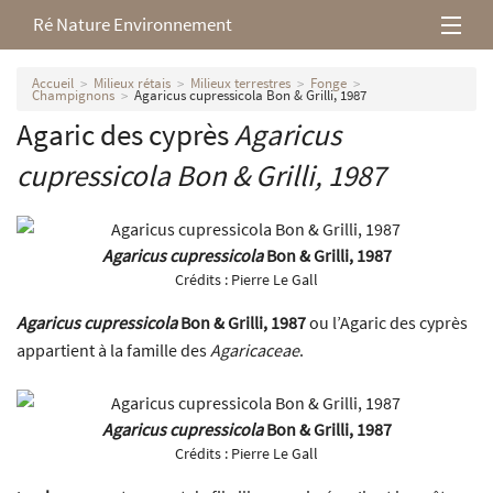
Ré Nature Environnement
L’association
Accueil
Milieux rétais
Milieux terrestres
Fonge
Champignons
Agaricus cupressicola Bon & Grilli, 1987
Agaric des cyprès
Agaricus
Milieux rétais
cupressicola
Bon & Grilli, 1987
Nos parutions
Agaricus cupressicola
Bon & Grilli, 1987
Crédits :
Pierre Le Gall
Agaricus cupressicola
Bon & Grilli, 1987
ou l’Agaric des cyprès
appartient à la famille des
Agaricaceae
.
Agaricus cupressicola
Bon & Grilli, 1987
Crédits :
Pierre Le Gall