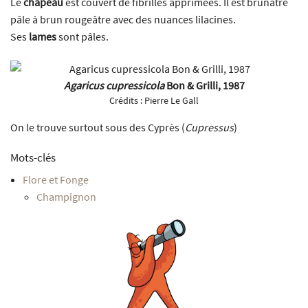
Le
chapeau
est couvert de fibrilles apprimées. Il est brunâtre
pâle à brun rougeâtre avec des nuances lilacines.
Ses
lames
sont pâles.
Agaricus cupressicola
Bon & Grilli, 1987
Crédits :
Pierre Le Gall
On le trouve surtout sous des Cyprès (
Cupressus
)
Mots-clés
Flore et Fonge
Champignon