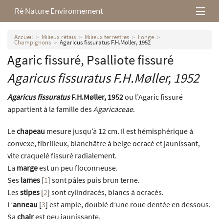
Ré Nature Environnement
L’association
Accueil
Milieux rétais
Milieux terrestres
Fonge
Champignons
Agaricus fissuratus F.H.Møller, 1952
Agaric fissuré, Psalliote fissuré
Milieux rétais
Agaricus fissuratus
F.H.Møller, 1952
Nos parutions
Agaricus fissuratus
F.H.Møller, 1952
ou l’Agaric fissuré
appartient à la famille des
Agaricaceae
.
Le
chapeau
mesure jusqu’à 12 cm. Il est hémisphérique à
convexe, fibrilleux, blanchâtre à beige ocracé et jaunissant,
vite craquelé fissuré radialement.
La
marge
est un peu floconneuse.
Ses
lames
[
1
]
sont pâles puis brun terne.
Les
stipes
[
2
]
sont cylindracés, blancs à ocracés.
L’
anneau
[
3
]
est ample, doublé d’une roue dentée en dessous.
Sa
chair
est peu jaunissante.