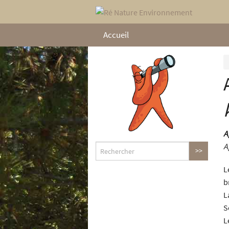
Accueil
A
A
L
b
L
S
L