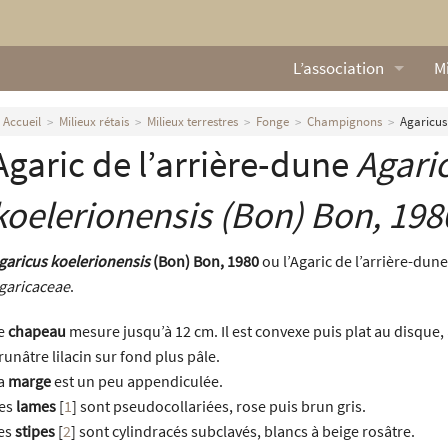
L’association
Mi
Qui sommes nous ?
L
Accueil
Milieux rétais
Milieux terrestres
Fonge
Champignons
Agaricus
Agaric de l’arrière-dune
Agari
Nos missions
Ga
Nos statuts
M
koelerionensis
(Bon) Bon, 198
Le Conseil d’Administr
Mi
garicus koelerionensis
(Bon) Bon, 1980
ou l’Agaric de l’arrière-dune
garicaceae
.
Nos partenaires
e
chapeau
mesure jusqu’à 12 cm. Il est convexe puis plat au disque,
Nous contacter
runâtre lilacin sur fond plus pâle.
a
marge
est un peu appendiculée.
Actualités
es
lames
[
1
]
sont pseudocollariées, rose puis brun gris.
es
stipes
[
2
]
sont cylindracés subclavés, blancs à beige rosâtre.