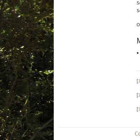
S
S
O
[
[
[
C