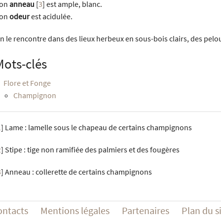
on
anneau
[
3
]
est ample, blanc.
on
odeur
est acidulée.
n le rencontre dans des lieux herbeux en sous-bois clairs, des pelous
Mots-clés
Flore et Fonge
Champignon
1
]
Lame : lamelle sous le chapeau de certains champignons
2
]
Stipe : tige non ramifiée des palmiers et des fougères
3
]
Anneau : collerette de certains champignons
ontacts
Mentions légales
Partenaires
Plan du s