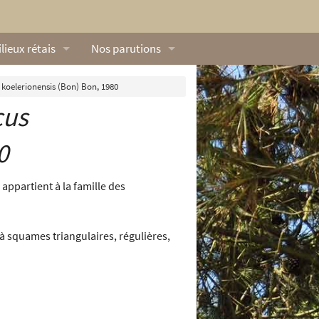
lieux rétais
Nos parutions
exique
Dossiers
 koelerionensis (Bon) Bon, 1980
cus
lerie rétaise
L’Œillet des dunes
ilieux marins
Livres
0
ation
lieux terrestres
Vidéos naturalistes de Ré Nature Environnem
 appartient à la famille des
 à squames triangulaires, régulières,