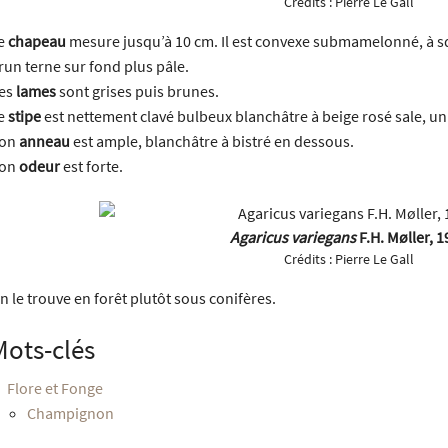
Crédits :
Pierre Le Gall
e
chapeau
mesure jusqu’à 10 cm. Il est convexe submamelonné, à s
run terne sur fond plus pâle.
es
lames
sont grises puis brunes.
e
stipe
est nettement clavé bulbeux blanchâtre à beige rosé sale, u
on
anneau
est ample, blanchâtre à bistré en dessous.
on
odeur
est forte.
Agaricus variegans
F.H. Møller, 
Crédits :
Pierre Le Gall
n le trouve en forêt plutôt sous conifères.
Mots-clés
Flore et Fonge
Champignon