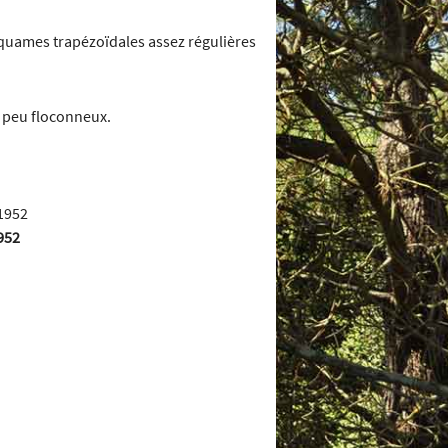
quames trapézoïdales assez régulières
n peu floconneux.
1952