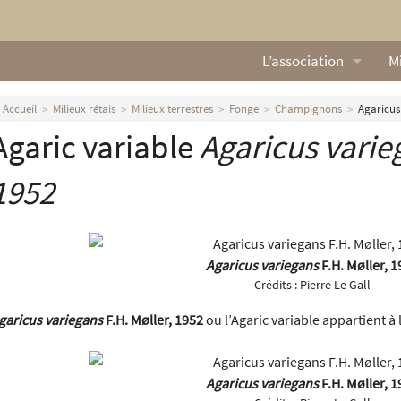
L’association
Mi
Qui sommes nous ?
L
Accueil
Milieux rétais
Milieux terrestres
Fonge
Champignons
Agaricus 
Agaric variable
Agaricus varie
Nos missions
Ga
Nos statuts
M
1952
Le Conseil d’Administr
Mi
Nos partenaires
Agaricus variegans
F.H. Møller, 
Crédits :
Pierre Le Gall
Nous contacter
garicus variegans
F.H. Møller, 1952
ou l’Agaric variable appartient à 
Actualités
Agaricus variegans
F.H. Møller, 