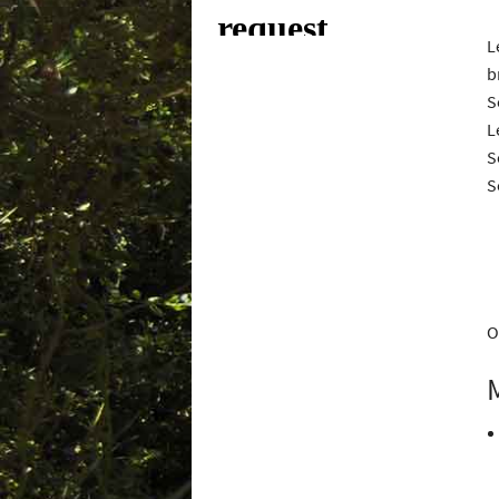
L
b
S
L
S
S
O