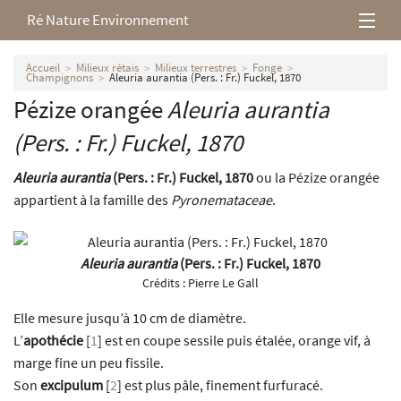
Ré Nature Environnement
L’association
Accueil
Milieux rétais
Milieux terrestres
Fonge
Champignons
Aleuria aurantia (Pers. : Fr.) Fuckel, 1870
Pézize orangée
Aleuria aurantia
Milieux rétais
(Pers. : Fr.) Fuckel, 1870
Nos parutions
Aleuria aurantia
(Pers. : Fr.) Fuckel, 1870
ou la Pézize orangée
appartient à la famille des
Pyronemataceae
.
Aleuria aurantia
(Pers. : Fr.) Fuckel, 1870
Crédits :
Pierre Le Gall
Elle mesure jusqu’à 10 cm de diamètre.
L’
apothécie
[
1
]
est en coupe sessile puis étalée, orange vif, à
marge fine un peu fissile.
Son
excipulum
[
2
]
est plus pâle, finement furfuracé.