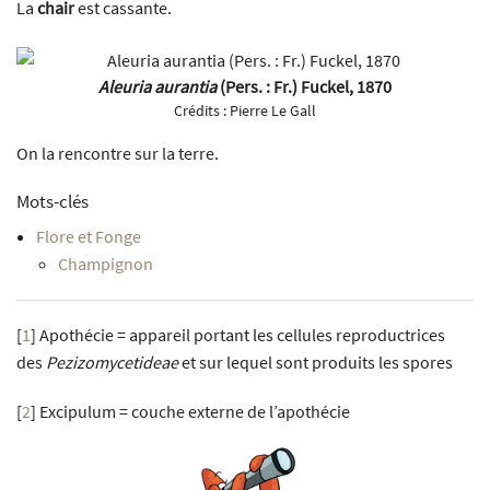
La
chair
est cassante.
Aleuria aurantia
(Pers. : Fr.) Fuckel, 1870
Crédits :
Pierre Le Gall
On la rencontre sur la terre.
Mots-clés
Flore et Fonge
Champignon
[
1
]
Apothécie = appareil portant les cellules reproductrices
des
Pezizomycetideae
et sur lequel sont produits les spores
[
2
]
Excipulum = couche externe de l’apothécie