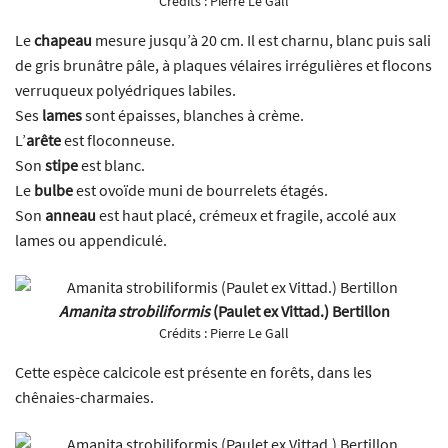
Crédits :
Pierre Le Gall
Le
chapeau
mesure jusqu’à 20 cm. Il est charnu, blanc puis sali
de gris brunâtre pâle, à plaques vélaires irrégulières et flocons
verruqueux polyédriques labiles.
Ses
lames
sont épaisses, blanches à crème.
L’
arête
est floconneuse.
Son
stipe
est blanc.
Le
bulbe
est ovoïde muni de bourrelets étagés.
Son
anneau
est haut placé, crémeux et fragile, accolé aux
lames ou appendiculé.
Amanita strobiliformis
(Paulet ex Vittad.) Bertillon
Crédits :
Pierre Le Gall
Cette espèce calcicole est présente en forêts, dans les
chênaies-charmaies.