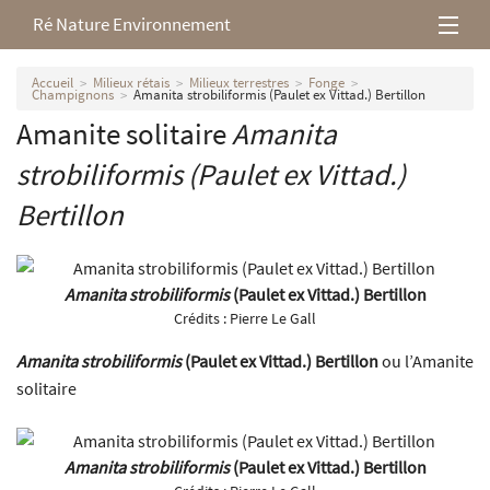
Ré Nature Environnement
L’association
Accueil
Milieux rétais
Milieux terrestres
Fonge
Champignons
Amanita strobiliformis (Paulet ex Vittad.) Bertillon
Amanite solitaire
Amanita
Milieux rétais
strobiliformis
(Paulet ex Vittad.)
Nos parutions
Bertillon
Amanita strobiliformis
(Paulet ex Vittad.) Bertillon
Crédits :
Pierre Le Gall
Amanita strobiliformis
(Paulet ex Vittad.) Bertillon
ou l’Amanite
solitaire
Amanita strobiliformis
(Paulet ex Vittad.) Bertillon