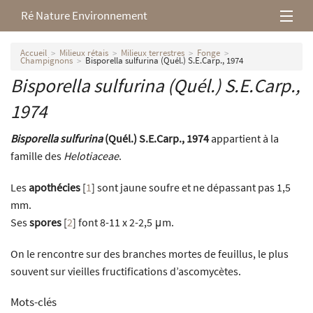
Ré Nature Environnement
L’association
Accueil
Milieux rétais
Milieux terrestres
Fonge
Champignons
Bisporella sulfurina (Quél.) S.E.Carp., 1974
Bisporella sulfurina
(Quél.) S.E.Carp.,
Milieux rétais
1974
Nos parutions
Bisporella sulfurina
(Quél.) S.E.Carp., 1974
appartient à la
famille des
Helotiaceae
.
Les
apothécies
[
1
]
sont jaune soufre et ne dépassant pas 1,5
mm.
Ses
spores
[
2
]
font 8-11 x 2-2,5 μm.
On le rencontre sur des branches mortes de feuillus, le plus
souvent sur vieilles fructifications d’ascomycètes.
Mots-clés