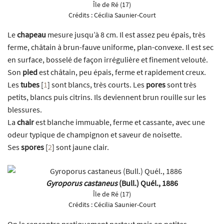
Île de Ré (17)
Crédits :
Cécilia Saunier-Court
Le
chapeau
mesure jusqu’à 8 cm. Il est assez peu épais, très
ferme, châtain à brun-fauve uniforme, plan-convexe. Il est sec
en surface, bosselé de façon irrégulière et finement velouté.
Son
pied
est châtain, peu épais, ferme et rapidement creux.
Les
tubes
[
1
]
sont blancs, très courts. Les
pores
sont très
petits, blancs puis citrins. Ils deviennent brun rouille sur les
blessures.
La
chair
est blanche immuable, ferme et cassante, avec une
odeur typique de champignon et saveur de noisette.
Ses
spores
[
2
]
sont jaune clair.
Gyroporus castaneus
(Bull.) Quél., 1886
Île de Ré (17)
Crédits :
Cécilia Saunier-Court
On le rencontre pratiquement partout mais en petites