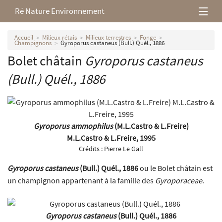
Ré Nature Environnement
L’association
Accueil
Milieux rétais
Milieux terrestres
Fonge
Champignons
Gyroporus castaneus (Bull.) Quél., 1886
Bolet châtain
Gyroporus castaneus
Milieux rétais
(Bull.) Quél., 1886
Nos parutions
Gyroporus ammophilus
(M.L.Castro & L.Freire)
M.L.Castro & L.Freire, 1995
Crédits :
Pierre Le Gall
Gyroporus castaneus
(Bull.) Quél., 1886
ou le Bolet châtain est
un champignon appartenant à la famille des
Gyroporaceae
.
Gyroporus castaneus
(Bull.) Quél., 1886