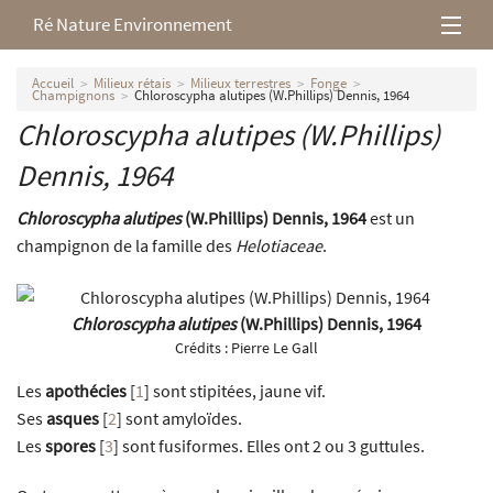
Ré Nature Environnement
L’association
Accueil
Milieux rétais
Milieux terrestres
Fonge
Champignons
Chloroscypha alutipes (W.Phillips) Dennis, 1964
Chloroscypha alutipes
(W.Phillips)
Milieux rétais
Dennis, 1964
Nos parutions
Chloroscypha alutipes
(W.Phillips) Dennis, 1964
est un
champignon de la famille des
Helotiaceae
.
Chloroscypha alutipes
(W.Phillips) Dennis, 1964
Crédits :
Pierre Le Gall
Les
apothécies
[
1
]
sont stipitées, jaune vif.
Ses
asques
[
2
]
sont amyloïdes.
Les
spores
[
3
]
sont fusiformes. Elles ont 2 ou 3 guttules.