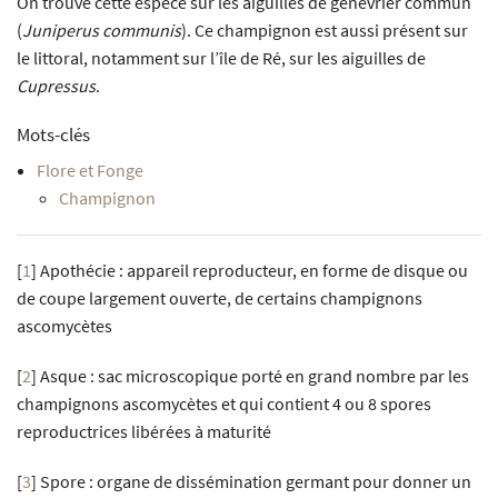
On trouve cette espèce sur les aiguilles de genévrier commun
(
Juniperus communis
). Ce champignon est aussi présent sur
le littoral, notamment sur l’île de Ré, sur les aiguilles de
Cupressus
.
Mots-clés
Flore et Fonge
Champignon
[
1
]
Apothécie : appareil reproducteur, en forme de disque ou
de coupe largement ouverte, de certains champignons
ascomycètes
[
2
]
Asque : sac microscopique porté en grand nombre par les
champignons ascomycètes et qui contient 4 ou 8 spores
reproductrices libérées à maturité
[
3
]
Spore : organe de dissémination germant pour donner un