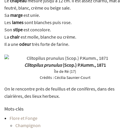
Le
chapeau
mesure jusqu’à 12 cm. Il est assez charnu, mat à
feutré, blanc, crème ou beige sale.
Sa
marge
est unie.
Les
lames
sont blanches puis rose.
Son
stipe
est concolore.
La
chair
est molle, blanche ou crème.
Il a une
odeur
très forte de farine.
Clitopilus prunulus
(Scop.) P.Kumm., 1871
Île de Ré (17)
Crédits :
Cécilia Saunier-Court
On le rencontre près de feuillus et de conifères, dans des
clairières, des lieux herbeux.
Mots-clés
Flore et Fonge
Champignon