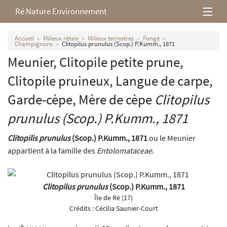
Ré Nature Environnement
L’association
Accueil
Milieux rétais
Milieux terrestres
Fonge
Champignons
Clitopilus prunulus (Scop.) P.Kumm., 1871
Meunier, Clitopile petite prune,
Milieux rétais
Clitopile pruineux, Langue de carpe,
Nos parutions
Garde-cèpe, Mère de cèpe
Clitopilus
prunulus
(Scop.) P.Kumm., 1871
Clitopilis prunulus
(Scop.) P.Kumm., 1871
ou le Meunier
appartient à la famille des
Entolomataceae
.
Clitopilus prunulus
(Scop.) P.Kumm., 1871
Île de Ré (17)
Crédits :
Cécilia Saunier-Court