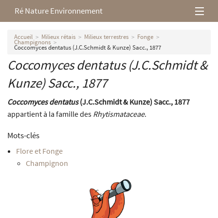
Ré Nature Environnement
L’association
Accueil
Milieux rétais
Milieux terrestres
Fonge
Champignons
Coccomyces dentatus (J.C.Schmidt & Kunze) Sacc., 1877
Milieux rétais
Coccomyces dentatus
(J.C.Schmidt &
Kunze) Sacc., 1877
Nos parutions
Coccomyces dentatus
(J.C.Schmidt & Kunze) Sacc., 1877
appartient à la famille des
Rhytismataceae
.
Mots-clés
Flore et Fonge
Champignon