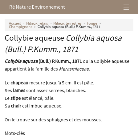
Ré Nature Environnement
L’association
Accueil
Milieux rétais
Milieux terrestres
Fonge
Champignons
Collybia aquosa (Bull.) P.Kumm., 1871
Collybie aqueuse
Collybia aquosa
Milieux rétais
(Bull.) P.Kumm., 1871
Nos parutions
Collybia aquosa
(Bull.) P.Kumm., 1871
ou la Collybie aqueuse
appartient à la famille des
Marasmiaceae
.
Le
chapeau
mesure jusqu’à 5 cm. Il est pâle.
Ses
lames
sont assez serrées, blanches.
Le
stipe
est élancé, pâle.
Sa
chair
est imbue aqueuse.
On le trouve sur des sphaignes et des mousses.
Mots-clés