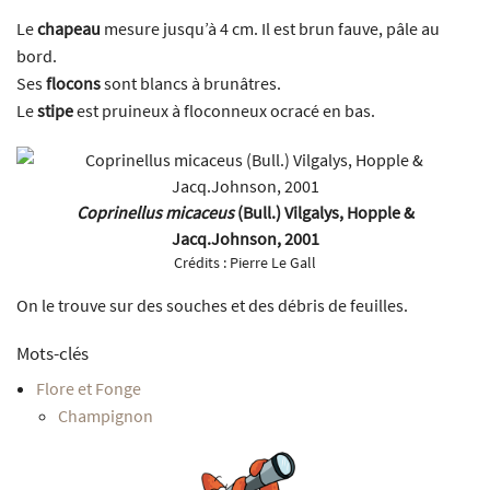
Le
chapeau
mesure jusqu’à 4 cm. Il est brun fauve, pâle au
bord.
Ses
flocons
sont blancs à brunâtres.
Le
stipe
est pruineux à floconneux ocracé en bas.
Coprinellus micaceus
(Bull.) Vilgalys, Hopple &
Jacq.Johnson, 2001
Crédits :
Pierre Le Gall
On le trouve sur des souches et des débris de feuilles.
Mots-clés
Flore et Fonge
Champignon