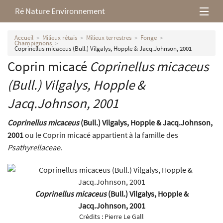
Ré Nature Environnement
L’association
Accueil
Milieux rétais
Milieux terrestres
Fonge
Champignons
Coprinellus micaceus (Bull.) Vilgalys, Hopple & Jacq.Johnson, 2001
Milieux rétais
Coprin micacé
Coprinellus micaceus
(Bull.) Vilgalys, Hopple &
Nos parutions
Jacq.Johnson, 2001
Coprinellus micaceus
(Bull.) Vilgalys, Hopple & Jacq.Johnson,
2001
ou le Coprin micacé appartient à la famille des
Psathyrellaceae
.
Coprinellus micaceus
(Bull.) Vilgalys, Hopple &
Jacq.Johnson, 2001
Crédits :
Pierre Le Gall