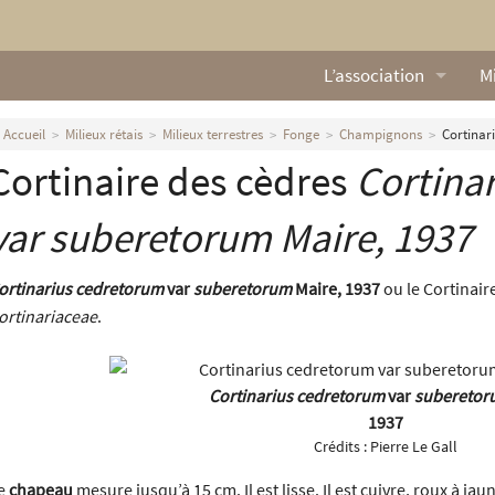
L’association
Mi
Qui sommes nous ?
L
Accueil
Milieux rétais
Milieux terrestres
Fonge
Champignons
Cortinar
Cortinaire des cèdres
Cortina
Nos missions
Ga
Nos statuts
M
var
suberetorum
Maire, 1937
Le Conseil d’Administr
Mi
ortinarius cedretorum
var
suberetorum
Maire, 1937
ou le Cortinair
ortinariaceae
.
Nos partenaires
Nous contacter
Cortinarius cedretorum
var
suberetor
1937
Actualités
Crédits :
Pierre Le Gall
e
chapeau
mesure jusqu’à 15 cm. Il est lisse. Il est cuivre, roux à ja