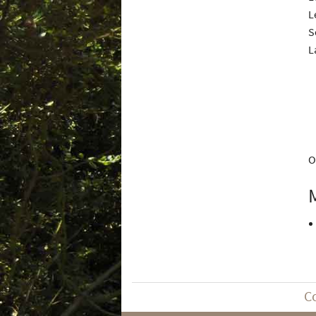
L
S
L
O
C