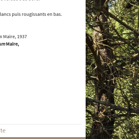
blancs puis rougissants en bas.
um
Maire,
ite