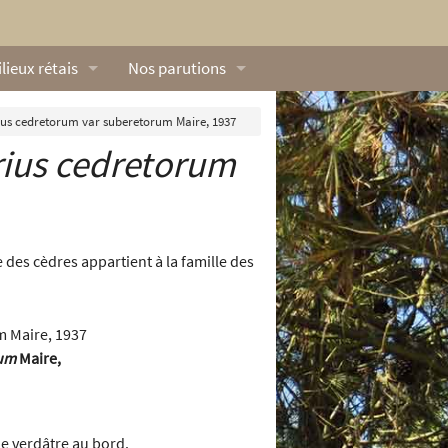
lieux rétais
Nos parutions
exique
Dossiers
ius cedretorum var suberetorum Maire, 1937
rius cedretorum
lerie rétaise
L’Œillet des dunes
ilieux marins
Livres
ation
lieux terrestres
Vidéos naturalistes de Ré Nature Environnem
e des cèdres appartient à la famille des
um
Maire,
une verdâtre au bord.