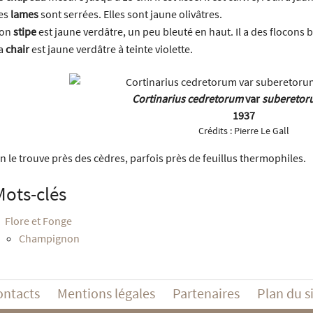
es
lames
sont serrées. Elles sont jaune olivâtres.
on
stipe
est jaune verdâtre, un peu bleuté en haut. Il a des flocons 
a
chair
est jaune verdâtre à teinte violette.
Cortinarius cedretorum
var
suberetor
1937
Crédits :
Pierre Le Gall
n le trouve près des cèdres, parfois près de feuillus thermophiles.
Mots-clés
Flore et Fonge
Champignon
ontacts
Mentions légales
Partenaires
Plan du s