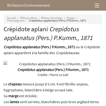
Ré Nature Environnement
L’association
Accueil
Milieux rétais
Milieux terrestres
Fonge
Champignons
Crepidotus applanatus (Pers.) P.Kumm., 1871
Crépidote aplani
Crepidotus
Milieux rétais
applanatus
(Pers.) P.Kumm., 1871
Nos parutions
Crepidotus applanatus
(Pers.) P.Kumm., 1871
ou le Crépidote
aplani appartient à la famille des
Crepidotaceae
.
Crepidotus applanatus
(Pers.) P.Kumm., 1871
Crédits :
Pierre Le Gall
Le
chapeau
mesure jusqu’à 5 cm. Il est fibrillo-soyeux,
hygrophane, blanchâtre à beige ocracé sale.
Sa
marge
est striolée.
Les
lames
sont serrées, blanchâtres puis brun argilacé terne.