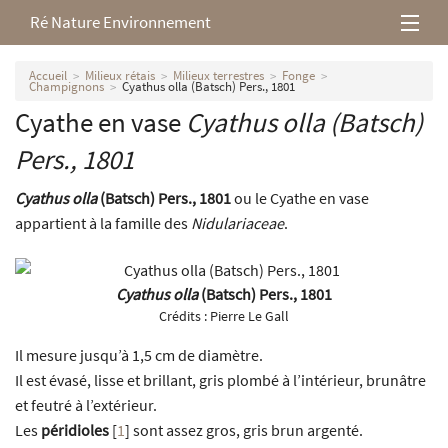
Ré Nature Environnement
L’association
Accueil
Milieux rétais
Milieux terrestres
Fonge
Champignons
Cyathus olla (Batsch) Pers., 1801
Cyathe en vase
Cyathus olla
(Batsch)
Milieux rétais
Pers., 1801
Nos parutions
Cyathus olla
(Batsch) Pers., 1801
ou le Cyathe en vase
appartient à la famille des
Nidulariaceae
.
Cyathus olla
(Batsch) Pers., 1801
Crédits :
Pierre Le Gall
Il mesure jusqu’à 1,5 cm de diamètre.
Il est évasé, lisse et brillant, gris plombé à l’intérieur, brunâtre
et feutré à l’extérieur.
Les
péridioles
[
1
]
sont assez gros, gris brun argenté.