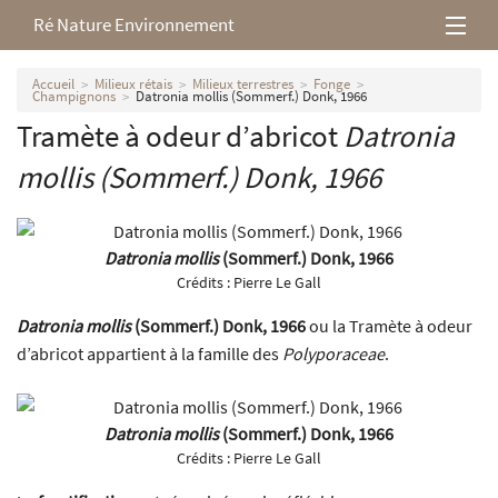
Ré Nature Environnement
L’association
Accueil
Milieux rétais
Milieux terrestres
Fonge
Champignons
Datronia mollis (Sommerf.) Donk, 1966
Tramète à odeur d’abricot
Datronia
Milieux rétais
mollis
(Sommerf.) Donk, 1966
Nos parutions
Datronia mollis
(Sommerf.) Donk, 1966
Crédits :
Pierre Le Gall
Datronia mollis
(Sommerf.) Donk, 1966
ou la Tramète à odeur
d’abricot appartient à la famille des
Polyporaceae
.
Datronia mollis
(Sommerf.) Donk, 1966
Crédits :
Pierre Le Gall