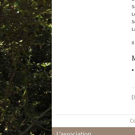
S
L
S
L
I
[
C
L’association