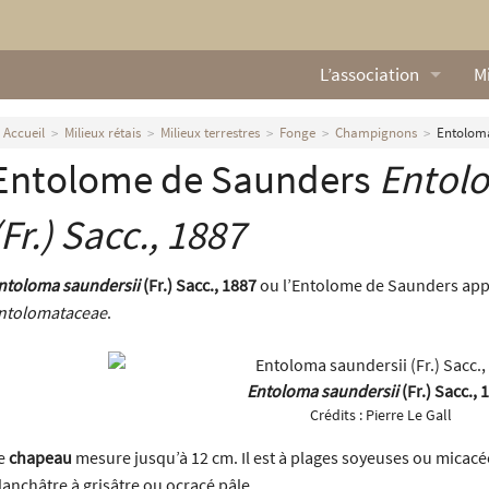
L’association
Mi
Qui sommes nous ?
L
Accueil
Milieux rétais
Milieux terrestres
Fonge
Champignons
Entoloma 
Entolome de Saunders
Entolo
Nos missions
Ga
Nos statuts
M
(Fr.) Sacc., 1887
Le Conseil d’Administr
Mi
ntoloma saundersii
(Fr.) Sacc., 1887
ou l’Entolome de Saunders appar
ntolomataceae
.
Nos partenaires
Nous contacter
Entoloma saundersii
(Fr.) Sacc., 
Crédits :
Pierre Le Gall
Actualités
e
chapeau
mesure jusqu’à 12 cm. Il est à plages soyeuses ou micacé
lanchâtre à grisâtre ou ocracé pâle.