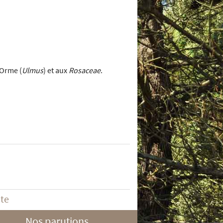
l’Orme (
Ulmus
) et aux
Rosaceae
.
ite
Nos parutions