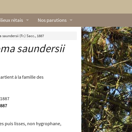
lieux rétais
Nos parutions
exique
Dossiers
saundersii (Fr.) Sacc., 1887
ma saundersii
lerie rétaise
L’Œillet des dunes
ilieux marins
Livres
ation
lieux terrestres
Vidéos naturalistes de Ré Nature Environnem
tient à la famille des
1887
es puis lisses, non hygrophane,