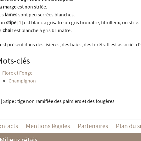
a
marge
est non striée.
es
lames
sont peu serrées blanches.
on
stipe
[
1
]
est blanc à grisâtre ou gris brunâtre, fibrilleux, ou strié.
a
chair
est blanche à gris brunâtre.
l est présent dans des lisières, des haies, des forêts. Il est associé à 
Mots-clés
Flore et Fonge
Champignon
1
]
Stipe : tige non ramifiée des palmiers et des fougères
ontacts
Mentions légales
Partenaires
Plan du s
Milieux rétais