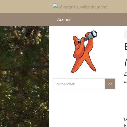
Accueil
E
E
L
b