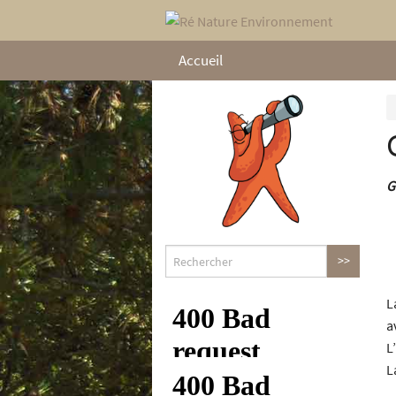
Accueil
G
L
a
L’
L