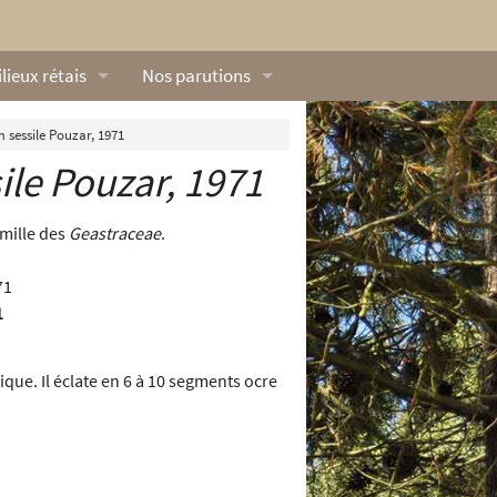
lieux rétais
Nos parutions
exique
Dossiers
 sessile Pouzar, 1971
ile
Pouzar, 1971
lerie rétaise
L’Œillet des dunes
ilieux marins
Livres
amille des
Geastraceae
.
ation
lieux terrestres
Vidéos naturalistes de Ré Nature Environnem
1
ique. Il éclate en 6 à 10 segments ocre