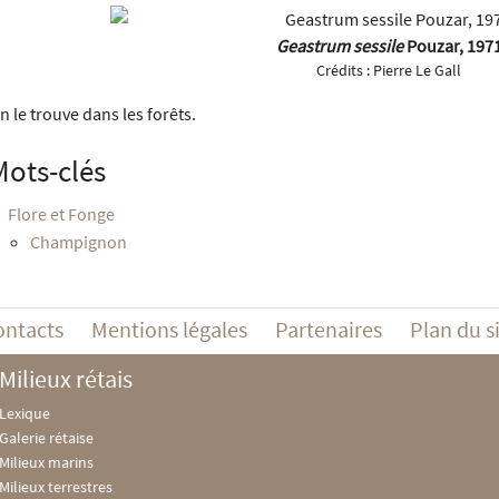
Geastrum sessile
Pouzar, 197
Crédits :
Pierre Le Gall
n le trouve dans les forêts.
Mots-clés
Flore et Fonge
Champignon
ontacts
Mentions légales
Partenaires
Plan du s
Milieux rétais
Lexique
Galerie rétaise
Milieux marins
Milieux terrestres