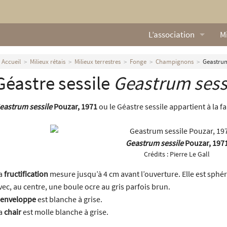
L’association
Mi
Qui sommes nous ?
L
Accueil
Milieux rétais
Milieux terrestres
Fonge
Champignons
Geastrum
Géastre sessile
Geastrum sess
Nos missions
Ga
Nos statuts
M
eastrum sessile
Pouzar, 1971
ou le Géastre sessile appartient à la f
Le Conseil d’Administr
Mi
Geastrum sessile
Pouzar, 197
Nos partenaires
Crédits :
Pierre Le Gall
Nous contacter
a
fructification
mesure jusqu’à 4 cm avant l’ouverture. Elle est sphér
vec, au centre, une boule ocre au gris parfois brun.
Actualités
enveloppe
est blanche à grise.
a
chair
est molle blanche à grise.