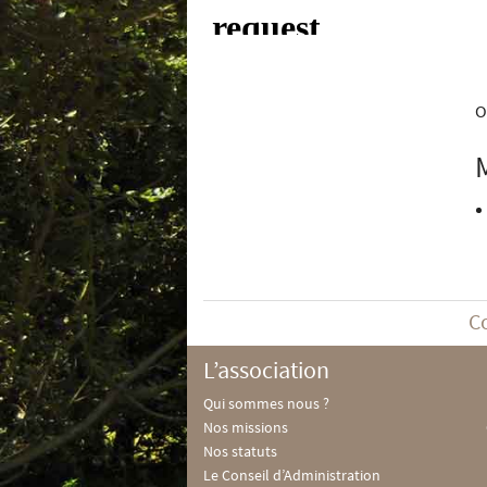
O
C
L’association
Qui sommes nous ?
Nos missions
Nos statuts
Le Conseil d’Administration