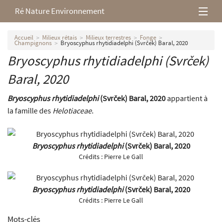
Ré Nature Environnement
L’association
Accueil
Milieux rétais
Milieux terrestres
Fonge
Champignons
Bryoscyphus rhytidiadelphi (Svrček) Baral, 2020
Bryoscyphus rhytidiadelphi
(Svrček)
Milieux rétais
Baral, 2020
Nos parutions
Bryoscyphus rhytidiadelphi
(Svrček) Baral, 2020
appartient à
la famille des
Helotiaceae
.
Bryoscyphus rhytidiadelphi
(Svrček) Baral, 2020
Crédits :
Pierre Le Gall
Bryoscyphus rhytidiadelphi
(Svrček) Baral, 2020
Crédits :
Pierre Le Gall
Mots-clés