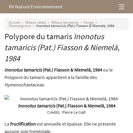
Ré Nature Environnement
L’association
Accueil
Milieux rétais
Milieux terrestres
Fonge
Champignons
Inonotus tamaricis (Pat.) Fiasson & Niemelä, 1984
Polypore du tamaris
Inonotus
Milieux rétais
tamaricis
(Pat.) Fiasson & Niemelä,
Nos parutions
1984
Inonotus tamaricis
(Pat.) Fiasson & Niemelä, 1984
ou le
Polypore du tamaris appartient à la famille des
Hymenochaetaceae
.
Inonotus tamaricis
(Pat.) Fiasson & Niemelä, 1984
Crédits :
Pierre Le Gall
La
fructification
est annuelle et épaisse. Elle ne présente
aucune soie hyméniale.